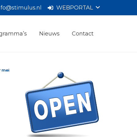
nfo@stimulus.nl
WEBPORTAL
gramma’s
Nieuws
Contact
r mei