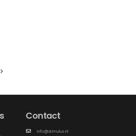
s
Contact
info@stimulus.nl