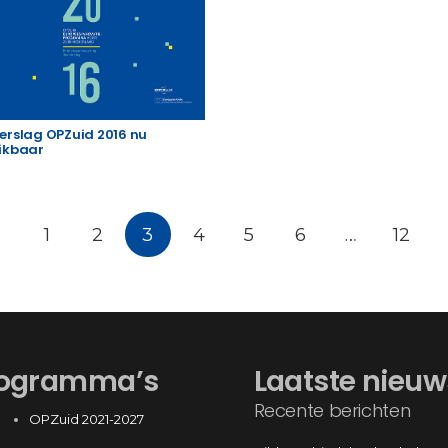
erslag OPZuid 2016 nu
ikbaar
1
2
3
4
5
6
…
12
ogramma’s
Laatste nieuw
Recente berichten
OPZuid 2021-2027