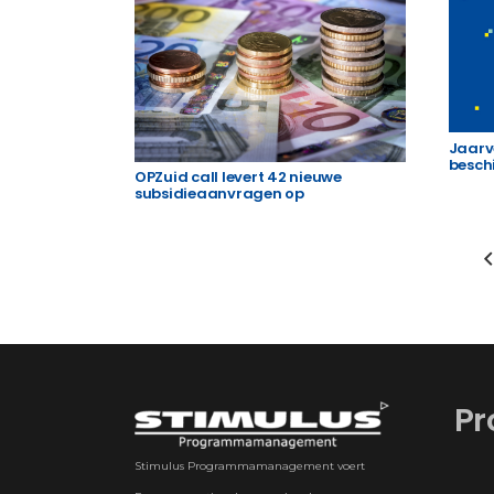
Jaarv
besch
OPZuid call levert 42 nieuwe
subsidieaanvragen op
Pr
Stimulus Programmamanagement voert