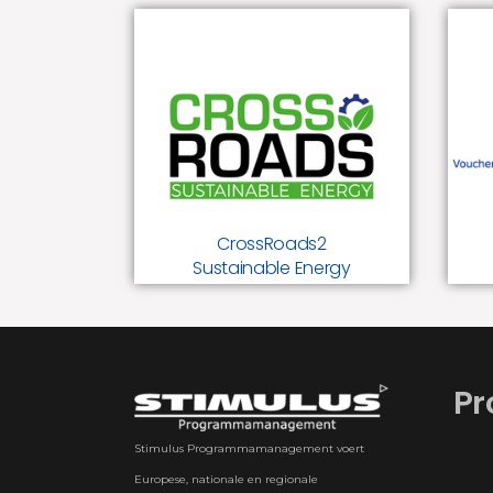
CrossRoads2
Sustainable Energy
Grensoverschrijdende
innovatiekansen voor MKB /
KMO in energie & klimaat.
CrossRoads2
Sustainable Energy
Pr
Stimulus Programmamanagement voert
Europese, nationale en regionale