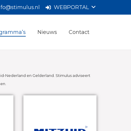
nfo@stimulus.nl
WEBPORTAL
gramma’s
Nieuws
Contact
d-Nederland en Gelderland. Stimulus adviseert
ten.
MIT Zuid
Met behulp van de nieuwe
MIT-regeling (Mkb