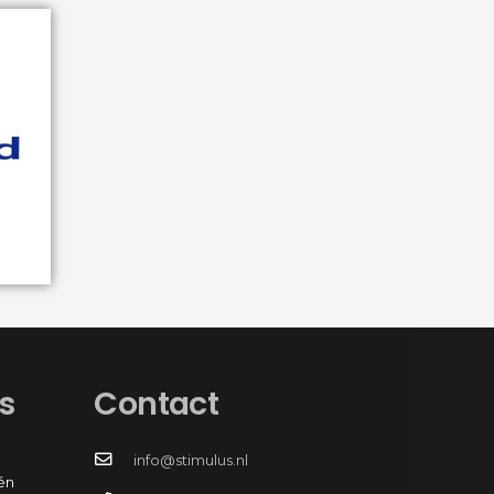
3
ma
e
ng
n
en
s
Contact
info@stimulus.nl
én