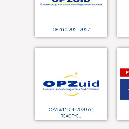
Europees programma voor
transitiegedreven innovatie.
OPZuid 2021-2027
OPZuid 2014-2020
en REACT-EU
Europees subsidieprogramma
voor Zuid-Nederland.
Speerpunten zijn
innovatiebevordering – door
bevordering van cross-overs
met en tussen topclusters – en
de overgang naar een
koolstofarme economie.
OPZuid 2014-2020 en
REACT-EU