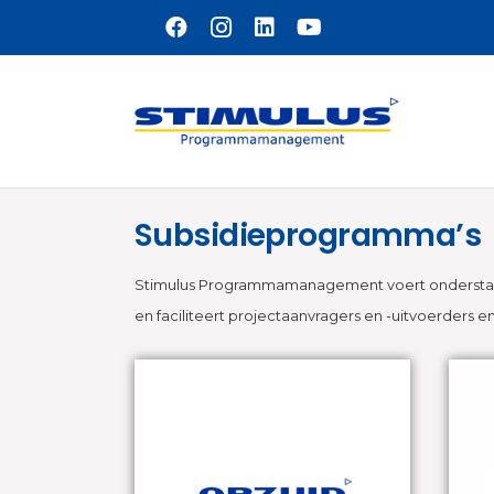
Naar hoofdinhoud
Subsidieprogramma’s
Stimulus Programmamanagement voert onderstaand
en faciliteert projectaanvragers en -uitvoerders 
OPZuid 2021-2027