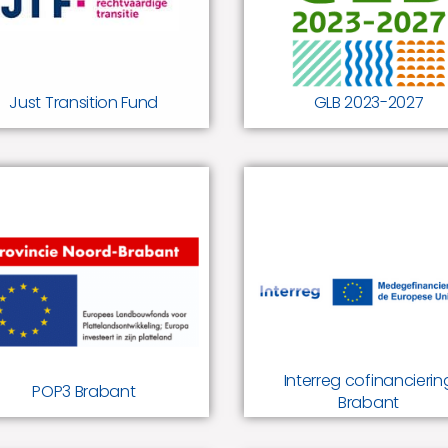
landbouw. Stimulus voert d
Europees fonds voor een
regelingen (ook LEADER) ui
rechtvaardige transitie.
voor de provincie Noord-
Brabant, Gelderland en
Limburg.
Just Transition Fund
GLB 2023-2027
POP3 Brabant
Interreg
Het derde
cofinanciering
Plattelandsontwikkelings-
programma (POP3) is een
Brabant
Europees subsidieprogramma
voor de agrarische sector in
Brabantse cofinanciering vo
Nederland. Door Stimulus
grensoverschrijdende
uitgevoerd voor aanvragers
projecten.
die gevestigd zijn in de
provincie Noord-Brabant.
Interreg cofinancierin
POP3 Brabant
Brabant