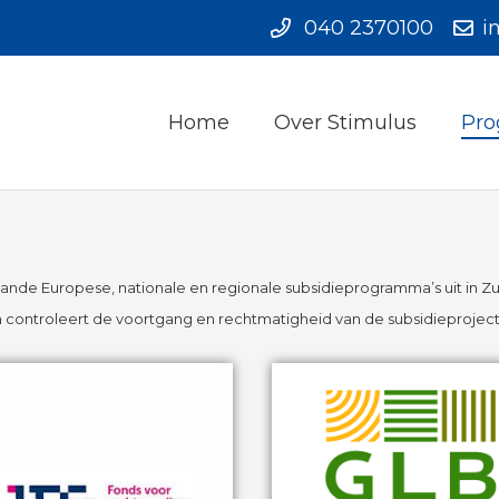
040 2370100
i
Home
Over Stimulus
Pro
e Europese, nationale en regionale subsidieprogramma’s uit in Zui
en controleert de voortgang en rechtmatigheid van de subsidieprojec
GLB 2023-2027
Europees programma voor
Just Transition Fund
toekomstbestendige