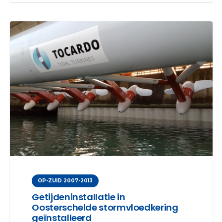
OP-ZUID 2007-2013
Getijdeninstallatie in
Oosterschelde stormvloedkering
geïnstalleerd