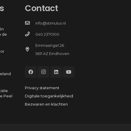
s
Contact
info@stimulus.nl
én
n de
040 2370100
Emmasingel 26
oor
5611 AZ Eindhoven
e
eeland
Privacy statement
tiële
Digitale toegankelijkheid
e Peel
Bezwaren en klachten