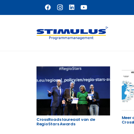
Naar hoofdinhoud
Meer 
CrossRoads laureaat van de
CrossR
RegioStars Awards