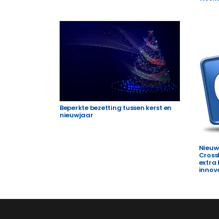
Beperkte bezetting tussen kerst en
nieuwjaar
Nieuw
Cross
extra
innov