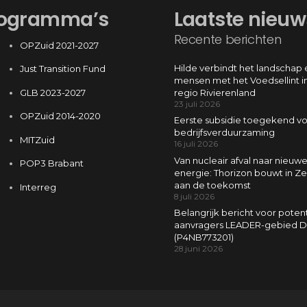
ogramma’s
Laatste nieuw
Recente berichten
OPZuid 2021-2027
Hilde verbindt het landschap 
Just Transition Fund
mensen met het Voedsellint i
GLB 2023-2027
regio Rivierenland
23 juli 2026
OPZuid 2014-2020
Eerste subsidie toegekend v
bedrijfsverduurzaming
MITZuid
16 juli 2026
Van nucleair afval naar nieuw
POP3 Brabant
energie: Thorizon bouwt in Z
aan de toekomst
Interreg
8 juli 2026
Belangrijk bericht voor poten
aanvragers LEADER-gebied D
(P4NB773201)
28 juni 2026