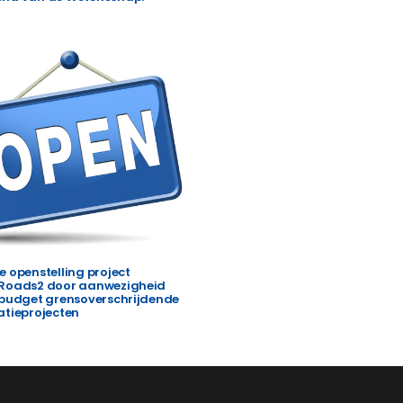
e openstelling project
Roads2 door aanwezigheid
 budget grensoverschrijdende
atieprojecten