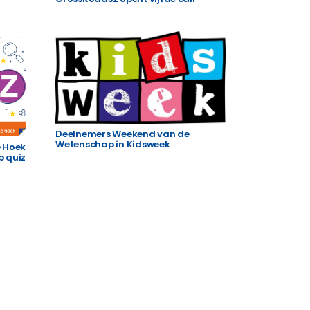
Deelnemers Weekend van de
Wetenschap in Kidsweek
 Hoek
 quiz