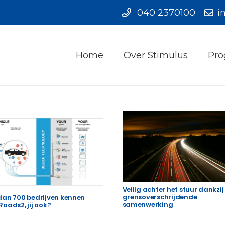
040 2370100
i
Home
Over Stimulus
Pro
Veilig achter het stuur dankzij
grensoverschrijdende
dan 700 bedrijven kennen
samenwerking
oads2, jij ook?