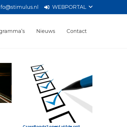
nfo@stimulus.nl
WEBPORTAL
gramma’s
Nieuws
Contact
CrossRoads2 opent vijfde call