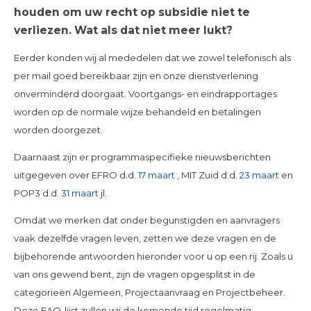
houden om uw recht op subsidie niet te
verliezen. Wat als dat niet meer lukt?
Eerder konden wij al mededelen dat we zowel telefonisch als
per mail goed bereikbaar zijn en onze dienstverlening
onverminderd doorgaat. Voortgangs- en eindrapportages
worden op de normale wijze behandeld en betalingen
worden doorgezet.
Daarnaast zijn er programmaspecifieke nieuwsberichten
uitgegeven over EFRO d.d.
17 maart
, MIT Zuid d.d.
23 maart
en
POP3 d.d.
31 maart
jl.
Omdat we merken dat onder begunstigden en aanvragers
vaak dezelfde vragen leven, zetten we deze vragen en de
bijbehorende antwoorden hieronder voor u op een rij. Zoals u
van ons gewend bent, zijn de vragen opgesplitst in de
categorieën Algemeen, Projectaanvraag en Projectbeheer.
Deze FAQ-lijst zullen wij de komende tijd regelmatig