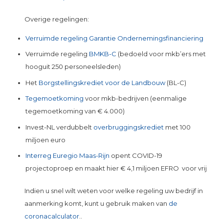
Overige regelingen:
Verruimde regeling Garantie Ondernemingsfinanciering
Verruimde regeling
BMKB-C
(bedoeld voor mkb’ers met
hooguit 250 personeelsleden)
Het
Borgstellingskrediet voor de Landbouw
(BL-C)
Tegemoetkoming
voor mkb-bedrijven (eenmalige
tegemoetkoming van € 4.000)
Invest-NL verdubbelt
overbruggingskrediet
met 100
miljoen euro
Interreg Euregio Maas-Rijn
opent COVID-19
projectoproep en maakt hier € 4,1 miljoen EFRO voor vrij
Indien u snel wilt weten voor welke regeling uw bedrijf in
aanmerking komt, kunt u gebruik maken van
de
coronacalculator
..