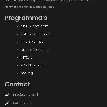
faciliteert projectaanvragers en -uitvoerders en controleert de voortgang en
rechtmatigheid van de subsidieprojecten.
Programma’s
OPZuid 2021-2027
Just Transition Fund
GLB 2023-2027
OPZuid 2014-2020
MITZuid
POP3 Brabant
Interreg
Contact
info@stimulus.nl
040 2370100