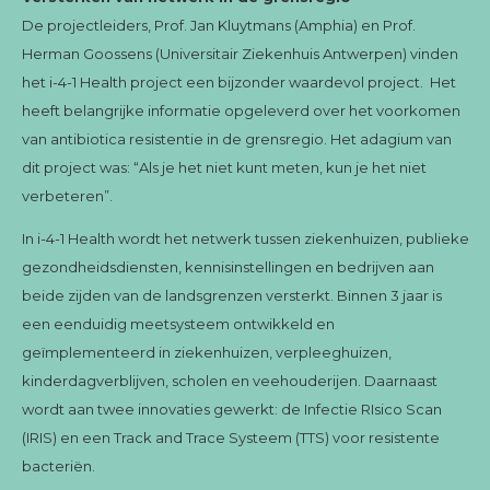
De projectleiders, Prof. Jan Kluytmans (Amphia) en Prof.
Herman Goossens (Universitair Ziekenhuis Antwerpen) vinden
het i-4-1 Health project een bijzonder waardevol project. Het
heeft belangrijke informatie opgeleverd over het voorkomen
van antibiotica resistentie in de grensregio. Het adagium van
dit project was: “Als je het niet kunt meten, kun je het niet
verbeteren”.
In i-4-1 Health wordt het netwerk tussen ziekenhuizen, publieke
gezondheidsdiensten, kennisinstellingen en bedrijven aan
beide zijden van de landsgrenzen versterkt. Binnen 3 jaar is
een eenduidig meetsysteem ontwikkeld en
geïmplementeerd in ziekenhuizen, verpleeghuizen,
kinderdagverblijven, scholen en veehouderijen. Daarnaast
wordt aan twee innovaties gewerkt: de Infectie RIsico Scan
(IRIS) en een Track and Trace Systeem (TTS) voor resistente
bacteriën.