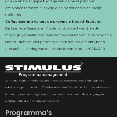
unieke en belangrijke bijdrage aan de bestrijding van
antibiotica resistentie in België en Nederland in de nabije
toekomst.
Cofinanciering vanuit de provincie Noord-Brabant
Dit Interreg Vlaanderen-Nederland project werd mede
mogelijk gemaakt door een cofinanciering vanuit de provincie
Noord-Brabant. Vier partners binnen het project ontvingen
een cofinanciering van de provincie van in totaal € 210.000,- .
Stimulus Programmamanagement voert Europese, nationale en regionale
subsidieprogramma’s uit in Zuid-Nederland en Gelderland. Stimulus adviseert en
faciliteert projectaanvragers en -uitvoerders en controleert de voortgang en
rechtmatigheid van de subsidieprojecten.
Programma’s