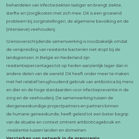
behandelen van infectieziekten lastiger en brengt ziekte,
sterfte en (zorg)kosten met zich mee. Dit is een groeiend
probleem bij zorginstellingen, de algemene bevolking en de
(intensieve) veehouderij.
Grensoverschrijdende samenwerking is noodzakelijk omdat
de verspreiding van resistente bacteriën niet stopt bij de
landsgrenzen. In België en Nederland zijn
resistentiepercentages tot op heden aanzienlijk lager dan in
andere delen van de wereld. Dit heeft onder meer te maken
met het relatief terughoudend gebruik van antibiotica bij mens
en dier en de hoge standaarden voor infectiepreventie in de
zorg en de veehouderij. De samenwerking tussen de
diergeneeskundige projectpartners en partners binnen
de humane geneeskunde, heeft geleid tot een beter begrip
van de situatie en context omtrent antibioticagebruik en
-resistentie tussen landen en domeinen.
Versterken van netwerk in de grensregio