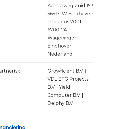
Achtseweg Zuid 153
5651 GW Eindhoven
| Postbus 7001
6700 CA
Wageningen
Eindhoven
Nederland
artner(s):
Growficient B.V. |
VDL ETG Projects
B.V. | Yield
Computer B.V. |
Delphy B.V.
inanciering