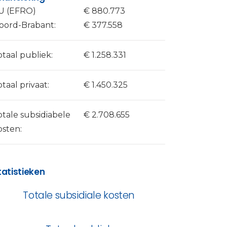
U (EFRO)
€ 880.773
oord-Brabant:
€ 377.558
otaal publiek:
€ 1.258.331
otaal privaat:
€ 1.450.325
otale subsidiabele
€ 2.708.655
osten:
tatistieken
Totale subsidiale kosten