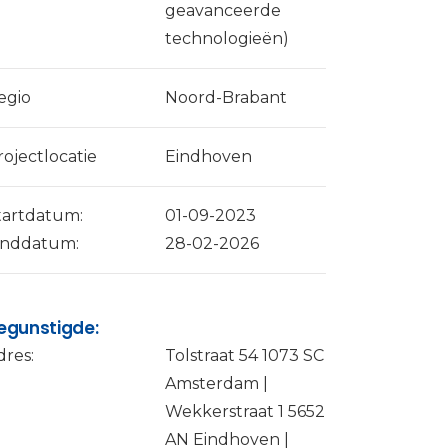
geavanceerde
technologieën)
egio
Noord-Brabant
rojectlocatie
Eindhoven
tartdatum:
01-09-2023
inddatum:
28-02-2026
egunstigde:
dres:
Tolstraat 54 1073 SC
Amsterdam |
Wekkerstraat 1 5652
AN Eindhoven |