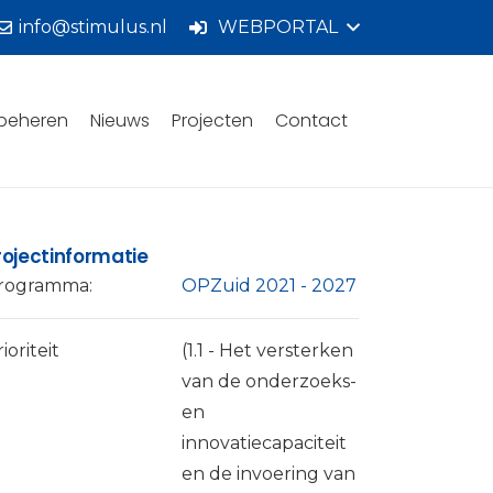
info@stimulus.nl
WEBPORTAL
beheren
Nieuws
Projecten
Contact
rojectinformatie
rogramma:
OPZuid 2021 - 2027
ioriteit
(1.1 - Het versterken
van de onderzoeks-
en
innovatiecapaciteit
en de invoering van