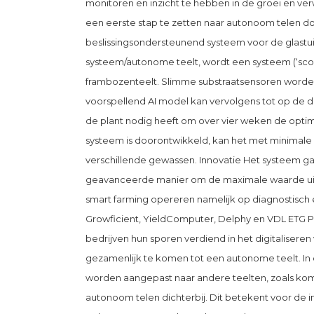
monitoren en inzicht te hebben in de groei en ve
een eerste stap te zetten naar autonoom telen d
beslissingsondersteunend systeem voor de glast
systeem/autonome teelt, wordt een systeem (‘scou
frambozenteelt. Slimme substraatsensoren worde
voorspellend AI model kan vervolgens tot op de 
de plant nodig heeft om over vier weken de optim
systeem is doorontwikkeld, kan het met minimale
verschillende gewassen. Innovatie Het systeem gaat
geavanceerde manier om de maximale waarde uit d
smart farming opereren namelijk op diagnostisch
Growficient, YieldComputer, Delphy en VDL ETG P
bedrijven hun sporen verdiend in het digitalisere
gezamenlijk te komen tot een autonome teelt. In ee
worden aangepast naar andere teelten, zoals ko
autonoom telen dichterbij. Dit betekent voor de in