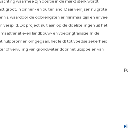
hting waarmee zijn positie in de markt sterk wordt
t groot, in binnen- en buitenland. Daar verrijzen nu grote
nis, waardoor de opbrengsten er minimaal zijn en er veel
rspild. Dit project sluit aan op de doelstellingen uit het
aattransitie-en landbouw- en voedingtransitie. In de
et hulpbronnen omgegaan, het leidt tot voedselzekerheid,
ter of vervuiling van grondwater door het uitspoelen van
P
F