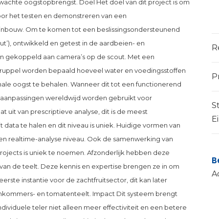
rwachte oogstopbrengst. Doel Het doel van dit project is om
oor het testen en demonstreren van een
uinbouw. Om te komen tot een beslissingsondersteunend
t’), ontwikkeld en getest in de aardbeien- en
R
n gekoppeld aan camera’s op de scout. Met een
druppel worden bepaald hoeveel water en voedingsstoffen
P
ale oogst te behalen. Wanneer dit tot een functionerend
 aanpassingen wereldwijd worden gebruikt voor
S
 uit van prescriptieve analyse, dit is de meest
E
ata te halen en dit niveau is uniek. Huidige vormen van
 en realtime-analyse niveau. Ook de samenwerking van
rojects is uniek te noemen. Afzonderlijk hebben deze
B
n van de teelt. Deze kennis en expertise brengen ze in om
A
rste instantie voor de zachtfruitsector, dit kan later
mkommers- en tomatenteelt. Impact Dit systeem brengt
dividuele teler niet alleen meer effectiviteit en een betere