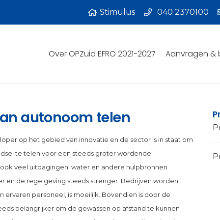
Stimulus
040 2370100
Over OPZuid EFRO 2021-2027
Aanvragen & 
van autonoom telen
P
P
per op het gebied van innovatie en de sector is in staat om
edsel te telen voor een steeds groter wordende
Pr
 ook veel uitdagingen; water en andere hulpbronnen
ser en de regelgeving steeds strenger. Bedrijven worden
 ervaren personeel, is moeilijk. Bovendien is door de
eeds belangrijker om de gewassen op afstand te kunnen