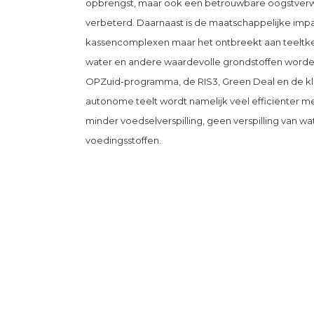
opbrengst, maar ook een betrouwbare oogstverwac
verbeterd. Daarnaast is de maatschappelijke impac
kassencomplexen maar het ontbreekt aan teeltken
water en andere waardevolle grondstoffen worden ve
OPZuid-programma, de RIS3, Green Deal en de klim
autonome teelt wordt namelijk veel efficiënter m
minder voedselverspilling, geen verspilling van wa
voedingsstoffen.