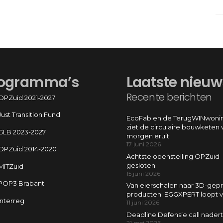
ogramma’s
Laatste nieuw
Recente berichten
OPZuid 2021-2027
Just Transition Fund
EcoFab en de TerugWINwonin
ziet de circulaire bouwketen 
GLB 2023-2027
morgen eruit
17 juni 2026
OPZuid 2014-2020
Achtste openstelling OPZuid
gesloten
MITZuid
15 juni 2026
POP3 Brabant
Van eierschalen naar 3D-gepr
producten: EGGXPERT loopt 
Interreg
11 juni 2026
Deadline Defensie call nadert
21 mei 2026