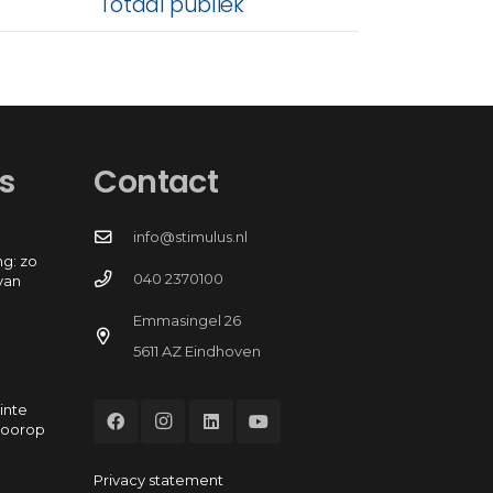
Totaal publiek
s
Contact
info@stimulus.nl
g: zo
040 2370100
van
Emmasingel 26
5611 AZ Eindhoven
inte
voorop
Privacy statement