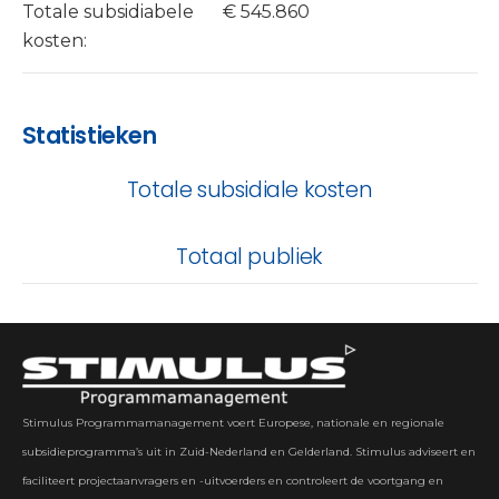
Totale subsidiabele
€ 545.860
kosten:
Statistieken
Totale subsidiale kosten
Totaal publiek
Stimulus Programmamanagement voert Europese, nationale en regionale
subsidieprogramma’s uit in Zuid-Nederland en Gelderland. Stimulus adviseert en
faciliteert projectaanvragers en -uitvoerders en controleert de voortgang en