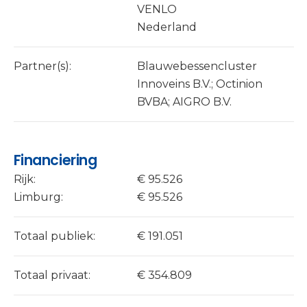
VENLO
Nederland
Partner(s):
Blauwebessencluster
Innoveins B.V.; Octinion
BVBA; AIGRO B.V.
Financiering
Rijk:
€ 95.526
Limburg:
€ 95.526
Totaal publiek:
€ 191.051
Totaal privaat:
€ 354.809