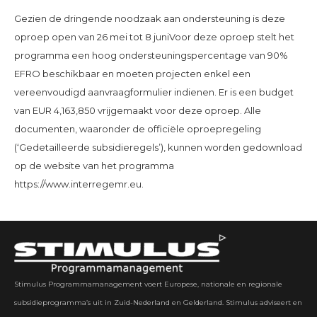
Gezien de dringende noodzaak aan ondersteuning is deze
oproep open van 26 mei tot 8 juniVoor deze oproep stelt het
programma een hoog ondersteuningspercentage van 90%
EFRO beschikbaar en moeten projecten enkel een
vereenvoudigd aanvraagformulier indienen. Er is een budget
van EUR 4,163,850 vrijgemaakt voor deze oproep. Alle
documenten, waaronder de officiële oproepregeling
(‘Gedetailleerde subsidieregels’), kunnen worden gedownload
op de website van het programma
https://www.interregemr.eu.
Stimulus Programmamanagement voert Europese, nationale en regionale
subsidieprogramma’s uit in Zuid-Nederland en Gelderland. Stimulus adviseert en