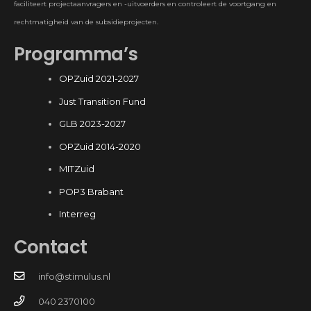
faciliteert projectaanvragers en -uitvoerders en controleert de voortgang en
rechtmatigheid van de subsidieprojecten.
Programma’s
OPZuid 2021-2027
Just Transition Fund
GLB 2023-2027
OPZuid 2014-2020
MITZuid
POP3 Brabant
Interreg
Contact
info@stimulus.nl
040 2370100