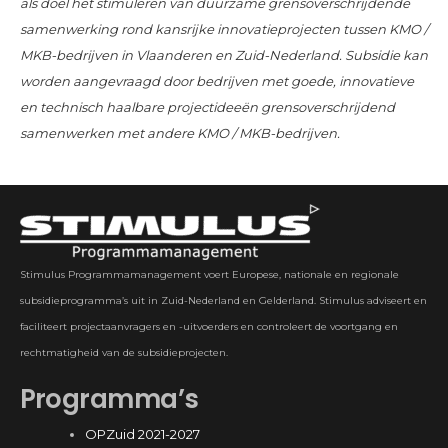
als doel het stimuleren van duurzame grensoverschrijdende
samenwerking rond kansrijke innovatieprojecten tussen KMO /
MKB-bedrijven in Vlaanderen en Zuid-Nederland. Subsidie kan
worden aangevraagd door bedrijven met goede, innovatieve
en technisch haalbare projectideeën grensoverschrijdend
samenwerken met andere KMO / MKB-bedrijven.
Stimulus Programmamanagement voert Europese, nationale en regionale
subsidieprogramma’s uit in Zuid-Nederland en Gelderland. Stimulus adviseert en
faciliteert projectaanvragers en -uitvoerders en controleert de voortgang en
rechtmatigheid van de subsidieprojecten.
Programma’s
OPZuid 2021-2027