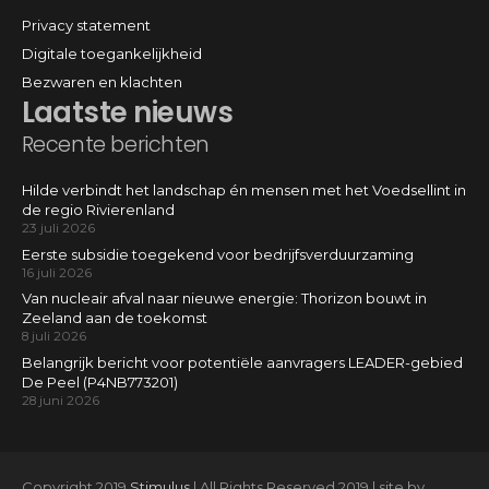
Privacy statement
Digitale toegankelijkheid
Bezwaren en klachten
Laatste nieuws
Recente berichten
Hilde verbindt het landschap én mensen met het Voedsellint in
de regio Rivierenland
23 juli 2026
Eerste subsidie toegekend voor bedrijfsverduurzaming
16 juli 2026
Van nucleair afval naar nieuwe energie: Thorizon bouwt in
Zeeland aan de toekomst
8 juli 2026
Belangrijk bericht voor potentiële aanvragers LEADER-gebied
De Peel (P4NB773201)
28 juni 2026
Copyright 2019
Stimulus
| All Rights Reserved 2019 | site by