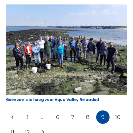
Geen zee is te hoog voor Aqua Valley Reloaded
1
…
6
7
8
9
10
11
12