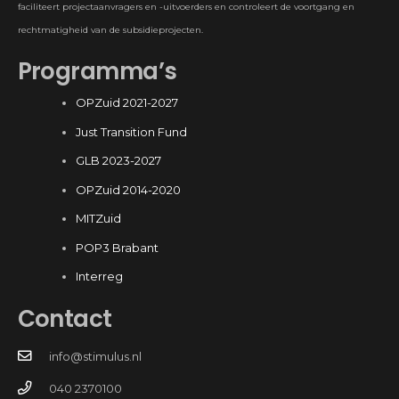
faciliteert projectaanvragers en -uitvoerders en controleert de voortgang en
rechtmatigheid van de subsidieprojecten.
Programma’s
OPZuid 2021-2027
Just Transition Fund
GLB 2023-2027
OPZuid 2014-2020
MITZuid
POP3 Brabant
Interreg
Contact
info@stimulus.nl
040 2370100