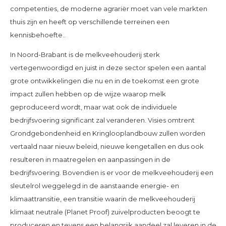
competenties, de moderne agrariër moet van vele markten
thuis zijn en heeft op verschillende terreinen een
kennisbehoefte..
In Noord-Brabant is de melkveehouderij sterk
vertegenwoordigd en juist in deze sector spelen een aantal
grote ontwikkelingen die nu en in de toekomst een grote
impact zullen hebben op de wijze waarop melk
geproduceerd wordt, maar wat ook de individuele
bedrijfsvoering significant zal veranderen. Visies omtrent
Grondgebondenheid en Kringlooplandbouw zullen worden
vertaald naar nieuw beleid, nieuwe kengetallen en dus ook
resulteren in maatregelen en aanpassingen in de
bedrijfsvoering. Bovendien is er voor de melkveehouderij een
sleutelrol weggelegd in de aanstaande energie- en
klimaattransitie, een transitie waarin de melkveehouderij
klimaat neutrale (Planet Proof) zuivelproducten beoogt te
produceren en tevens een belangrijk aandeel zal leveren in de