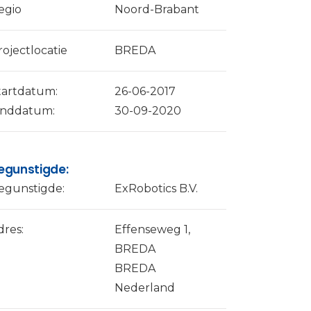
egio
Noord-Brabant
rojectlocatie
BREDA
tartdatum:
26-06-2017
inddatum:
30-09-2020
egunstigde:
egunstigde:
ExRobotics B.V.
dres:
Effenseweg 1,
BREDA
BREDA
Nederland