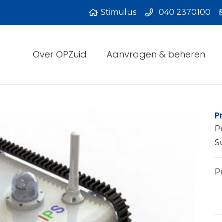
Stimulus
040 2370100
Over OPZuid
Aanvragen & beheren
P
P
S
Pr