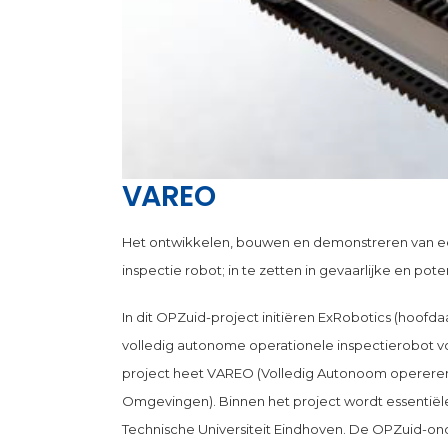
VAREO
Het ontwikkelen, bouwen en demonstreren van e
inspectie robot; in te zetten in gevaarlijke en po
In dit OPZuid-project initiëren ExRobotics (hoof
volledig autonome operationele inspectierobot vo
project heet VAREO (Volledig Autonoom opererend
Omgevingen). Binnen het project wordt essentië
Technische Universiteit Eindhoven. De OPZuid-