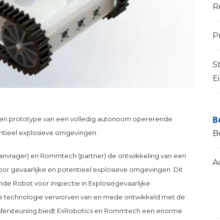
R
P
S
E
B
en prototype van een volledig autonoom opererende
B
tentieel explosieve omgevingen.
daanvrager) en Rommtech (partner) de ontwikkeling van een
A
or gevaarlijke en potentieel explosieve omgevingen. Dit
e Robot voor inspectie in Explosiegevaarlijke
le technologie verworven van en mede ontwikkeld met de
ondersteuning biedt ExRobotics en Rommtech een enorme