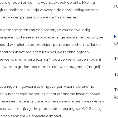
 vaardigheden en kennis. Het maakt ook de ontwikkeling
P
ijk te realiseren zou zijn vanwege de ontwikkelingskosten.
e betrokken partijen op wereldschaal creëren.
 en demonstreren van een prototype van een volledig
F
rlijke en potentieel explosieve omgevingen. Het prototype
E
ties (d.w.z. olietankboerderijen, petrochemische installaties,
erators. In het project zullen nieuwe technologieën
T
ige werking en energiezuinig / hoog verwerkingsvermogen)
g en worden gedemonstreerd in nieuwe uitdagende (mogelijk
T
nbesparingen in gevaarlijke omgevingen waarin autonome
T
eze business case beperkt zich tot autonome inspecties van
k
nteren een levensvatbare business case met een break-even
sten aanzienlijk zijn, helpt de ondersteuning van OP-Zuid bij
t een aanzienlijke financiële impact: