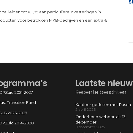
S
 zal leiden tot € 1,75 aan particuliere investeringen in
 producten voor betrokken MKB-bedrijven en een extra €
ogramma’s
Laatste nieuw
Recente berichten
OPZuid 2021-2027
Just Transition Fund
Kantoor gesloten met Pasen
2 april 2026
GLB 2023-2027
Onderhoud webportals 13
december
OPZuid 2014-2020
11 december 2025