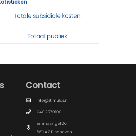
tatistieken
Totale subsidiale kosten
Totaal publiek
s
Contact
info@stimulus.nl
040 2370100
Emmasingel 26
5611 AZ Eindhoven