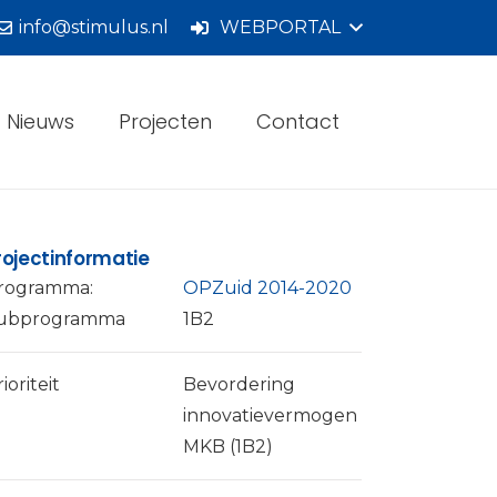
info@stimulus.nl
WEBPORTAL
Nieuws
Projecten
Contact
rojectinformatie
rogramma:
OPZuid 2014-2020
ubprogramma
1B2
ioriteit
Bevordering
innovatievermogen
MKB (1B2)