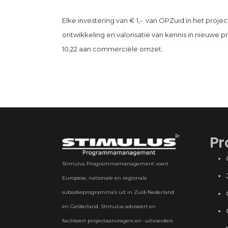
Elke investering van € 1,- van OPZuid in het project
ontwikkeling en valorisatie van kennis in nieuwe
10,22 aan commerciële omzet.
Pr
Stimulus Programmamanagement voert
Europese, nationale en regionale
subsidieprogramma’s uit in Zuid-Nederland
en Gelderland. Stimulus adviseert en
faciliteert projectaanvragers en -uitvoerders