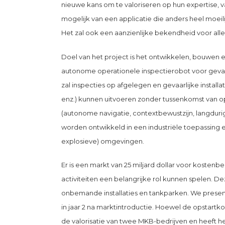
nieuwe kans om te valoriseren op hun expertise,
mogelijk van een applicatie die anders heel moeil
Het zal ook een aanzienlijke bekendheid voor all
Doel van het project is het ontwikkelen, bouwen
autonome operationele inspectierobot voor gevaa
zal inspecties op afgelegen en gevaarlijke installa
enz.) kunnen uitvoeren zonder tussenkomst van op
(autonome navigatie, contextbewustzijn, langdur
worden ontwikkeld in een industriële toepassin
explosieve) omgevingen.
Er is een markt van 25 miljard dollar voor koste
activiteiten een belangrijke rol kunnen spelen. D
onbemande installaties en tankparken. We prese
in jaar 2 na marktintroductie. Hoewel de opstartko
de valorisatie van twee MKB-bedrijven en heeft he