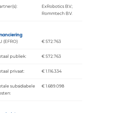
artner(s):
ExRobotics B.V.;
Rommtech B.V.
inanciering
U (EFRO)
€ 572.763
otaal publiek:
€ 572.763
otaal privaat:
€ 1.116.334
otale subsidiabele
€ 1.689.098
osten: