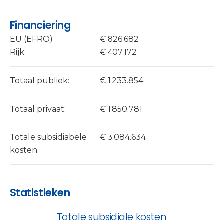
Financiering
EU (EFRO)
€ 826.682
Rijk:
€ 407.172
Totaal publiek:
€ 1.233.854
Totaal privaat:
€ 1.850.781
Totale subsidiabele
€ 3.084.634
kosten:
Statistieken
Totale subsidiale kosten