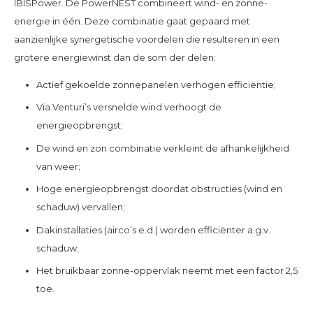
IBISPower. De PowerNEST combineert wind- en zonne-
energie in één. Deze combinatie gaat gepaard met
aanzienlijke synergetische voordelen die resulteren in een
grotere energiewinst dan de som der delen:
Actief gekoelde zonnepanelen verhogen efficiëntie;
Via Venturi’s versnelde wind verhoogt de
energieopbrengst;
De wind en zon combinatie verkleint de afhankelijkheid
van weer;
Hoge energieopbrengst doordat obstructies (wind en
schaduw) vervallen;
Dakinstallaties (airco’s e.d.) worden efficiënter a.g.v.
schaduw;
Het bruikbaar zonne-oppervlak neemt met een factor 2,5
toe.