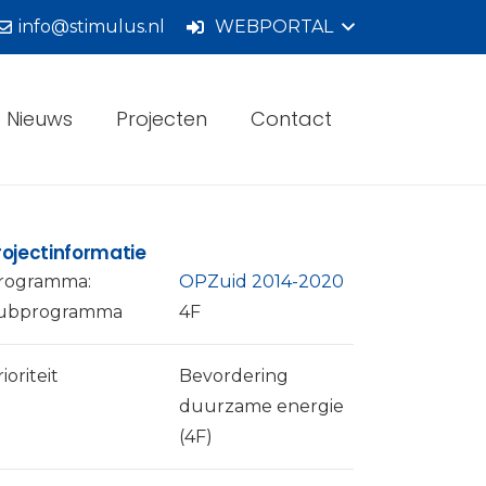
info@stimulus.nl
WEBPORTAL
Nieuws
Projecten
Contact
rojectinformatie
rogramma:
OPZuid 2014-2020
ubprogramma
4F
ioriteit
Bevordering
duurzame energie
(4F)