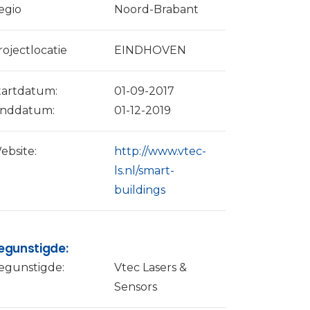
egio
Noord-Brabant
rojectlocatie
EINDHOVEN
tartdatum:
01-09-2017
inddatum:
01-12-2019
ebsite:
http://www.vtec-
ls.nl/smart-
buildings
egunstigde:
egunstigde:
Vtec Lasers &
Sensors