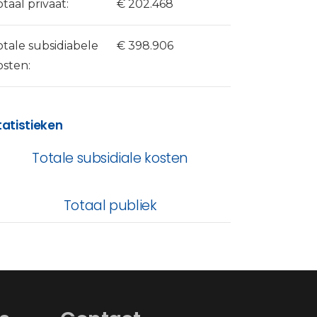
otaal privaat:
€ 202.468
otale subsidiabele
€ 398.906
osten:
tatistieken
Totale subsidiale kosten
Totaal publiek