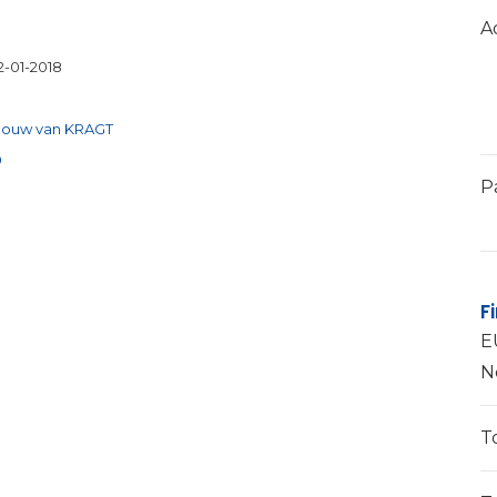
A
2-01-2018
gebouw van KRAGT
9
P
F
E
N
T