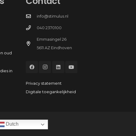
s
Contact
info@stimulus.nl
040 2370100
Emmasingel 26
5611 AZ Eindhoven
en oud
dies in
Privacy statement
Digitale toegankelijkheid
Dutch