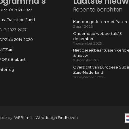
ogramma’s
Laatste nieuw
Recente berichten
OPZuid 2021-2027
Just Transition Fund
Kantoor gesloten met Pasen
2 april 2026
GLB 2023-2027
Onderhoud webportals 13
december
OPZuid 2014-2020
11 december 2025
MITZuid
Niet bereikbaar tussen kerst 
& nieuw
POP3 Brabant
9 december 2025
Overzicht van Europese Subsi
Interreg
Zuid-Nederland
30 september 2025
 site by
WEBtima
–
Webdesign Eindhoven