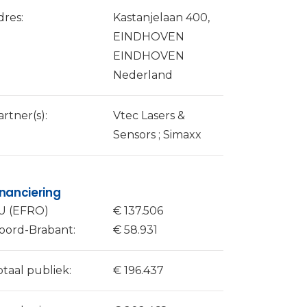
dres:
Kastanjelaan 400,
EINDHOVEN
EINDHOVEN
Nederland
artner(s):
Vtec Lasers &
Sensors ; Simaxx
inanciering
U (EFRO)
€ 137.506
oord-Brabant:
€ 58.931
otaal publiek:
€ 196.437