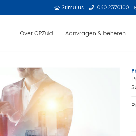
Stimulus
040 2370100
Over OPZuid
Aanvragen & beheren
P
P
S
Pr