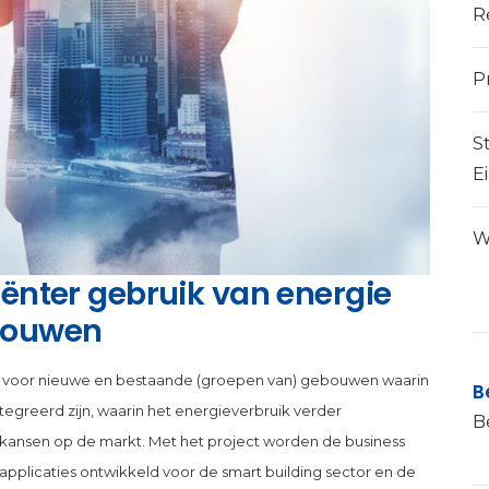
R
P
S
E
W
ciënter gebruik van energie
ebouwen
ng voor nieuwe en bestaande (groepen van) gebouwen waarin
B
reerd zijn, waarin het energieverbruik verder
B
 kansen op de markt. Met het project worden de business
applicaties ontwikkeld voor de smart building sector en de