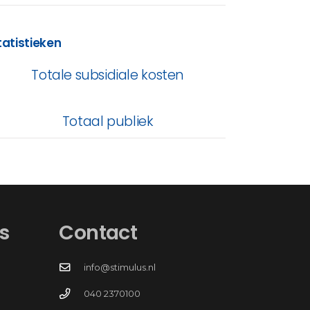
tatistieken
Totale subsidiale kosten
Totaal publiek
s
Contact
info@stimulus.nl
040 2370100