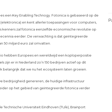
pees een Key Enabling Technogy. Fotonica is gebaseerd op de
P
 (elektronica) en kent allerlei toepassingen voor computers,
ens kenners zal fotonica eenzelfde economische revolutie op
decennia eerder. De verwachting is dat geïntegreerde
 50 miljard euro zal omvatten.
regio hebben Europees en wereldwijd een koploperpositie
s zijn er in Nederland zo’n 150 bedrijven actief op dit
ok belangrijk dat we nu het ecosysteem laten groeien.
bedrijvigheid genereren, de huidige infrastructuur
leider op het gebied van geïntegreerde fotonica verder
de Technische Universiteit Eindhoven (TU/e), Brainport