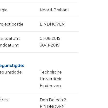
egio
Noord-Brabant
rojectlocatie
EINDHOVEN
tartdatum:
01-06-2015
inddatum:
30-11-2019
egunstigde:
egunstigde:
Technische
Universiteit
Eindhoven
dres:
Den Dolech 2
EINDHOVEN