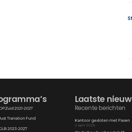
S
ogramma’s
Laatste nieuw
Recente berichten
OPZuid 2021-2027
Just Transition Fund
Kantoor gesloten met Pasen
2 april 2026
GLB 2023-2027