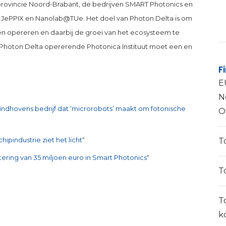
ovincie Noord-Brabant, de bedrijven SMART Photonics en
 JePPIX en Nanolab@TUe. Het doel van Photon Delta is om
en opereren en daarbij de groei van het ecosysteem te
en Photon Delta opererende Photonica Instituut moet een en
F
E
N
Eindhovens bedrijf dat ‘microrobots’ maakt om fotonische
O
ipindustrie ziet het licht
“
T
tering van 35 miljoen euro in Smart Photonics
“
T
T
k