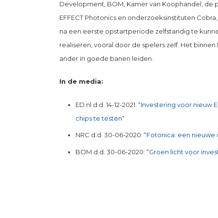
Development, BOM, Kamer van Koophandel, de pr
EFFECT Photonics en onderzoeksinstituten Cobra,
na een eerste opstartperiode zelfstandig te kunn
realiseren, vooral door de spelers zelf. Het binn
ander in goede banen leiden.
In de media:
ED.nl d.d. 14-12-2021: “
Investering voor nieuw 
chips te testen
“
NRC d.d. 30-06-2020: “
Fotonica: een nieuwe ch
BOM d.d. 30-06-2020: “
Groen licht voor inves