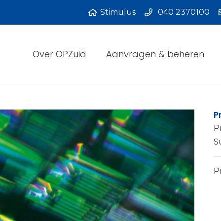
Stimulus
040 2370100
Over OPZuid
Aanvragen & beheren
P
P
S
Pr