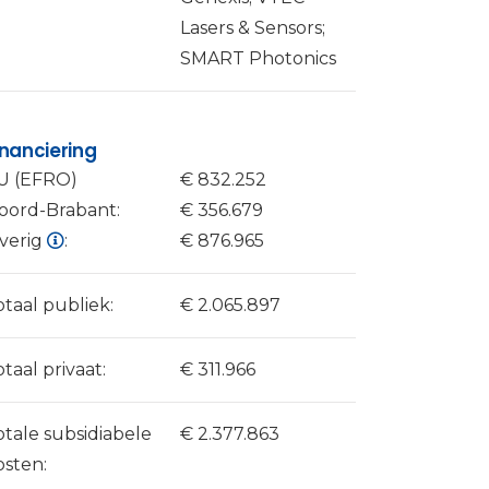
Lasers & Sensors;
SMART Photonics
inanciering
U (EFRO)
€ 832.252
oord-Brabant:
€ 356.679
verig
:
€ 876.965
otaal publiek:
€ 2.065.897
otaal privaat:
€ 311.966
otale subsidiabele
€ 2.377.863
osten: