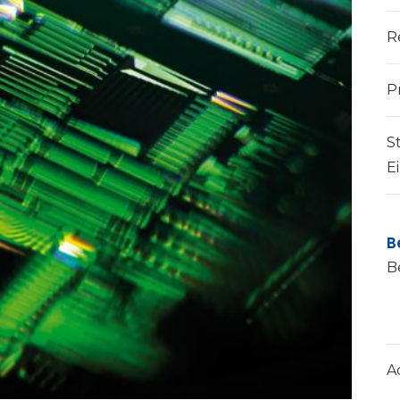
R
P
S
E
B
B
A