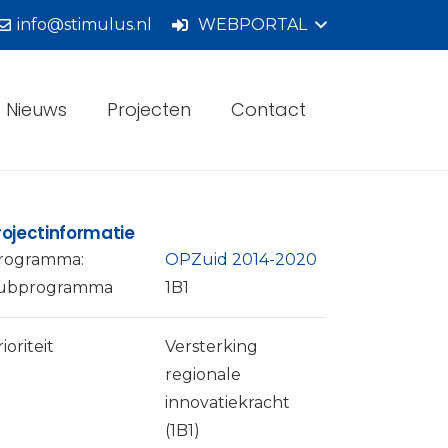
info@stimulus.nl
WEBPORTAL
Nieuws
Projecten
Contact
rojectinformatie
rogramma:
OPZuid 2014-2020
ubprogramma
1B1
ioriteit
Versterking
regionale
innovatiekracht
(1B1)