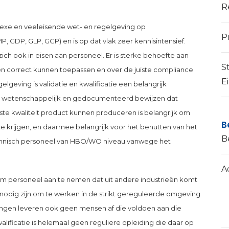
R
exe en veeleisende wet- en regelgeving op
P
, GDP, GLP, GCP) en is op dat vlak zeer kennisintensief.
zich ook in eisen aan personeel. Er is sterke behoefte aan
S
n correct kunnen toepassen en over de juiste compliance
E
lgeving is validatie en kwalificatie een belangrijk
Het wetenschappelijk en gedocumenteerd bewijzen dat
ste kwaliteit product kunnen produceren is belangrijk om
B
e krijgen, en daarmee belangrijk voor het benutten van het
B
technisch personeel van HBO/WO niveau vanwege het
A
om personeel aan te nemen dat uit andere industrieën komt
 nodig zijn om te werken in de strikt gereguleerde omgeving
ingen leveren ook geen mensen af die voldoen aan die
alificatie is helemaal geen reguliere opleiding die daar op