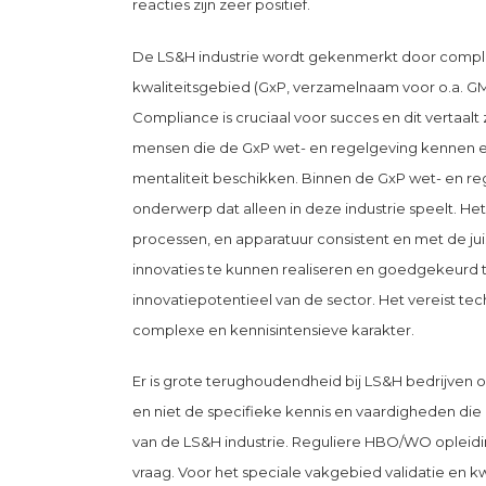
reacties zijn zeer positief.
De LS&H industrie wordt gekenmerkt door compl
kwaliteitsgebied (GxP, verzamelnaam voor o.a. GMP
Compliance is cruciaal voor succes en dit vertaalt 
mensen die de GxP wet- en regelgeving kennen e
mentaliteit beschikken. Binnen de GxP wet- en rege
onderwerp dat alleen in deze industrie speelt. 
processen, en apparatuur consistent en met de jui
innovaties te kunnen realiseren en goedgekeurd t
innovatiepotentieel van de sector. Het vereist 
complexe en kennisintensieve karakter.
Er is grote terughoudendheid bij LS&H bedrijven 
en niet de specifieke kennis en vaardigheden die
van de LS&H industrie. Reguliere HBO/WO opleid
vraag. Voor het speciale vakgebied validatie en kw