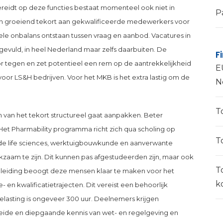
eidt op deze functies bestaat momenteel ook niet in
P
en groeiend tekort aan gekwalificeerde medewerkers voor
urele onbalans ontstaan tussen vraag en aanbod. Vacatures in
ngevuld, in heel Nederland maar zelfs daarbuiten. De
F
or tegen en zet potentieel een rem op de aantrekkelijkheid
E
voor LS&H bedrijven. Voor het MKB is het extra lastig om de
N
T
ken van het tekort structureel gaat aanpakken. Beter
 Het Pharmability programma richt zich qua scholing op
T
 de life sciences, werktuigbouwkunde en aanverwante
kzaam te zijn. Dit kunnen pas afgestudeerden zijn, maar ook
T
opleiding beoogt deze mensen klaar te maken voor het
k
 en kwalificatietrajecten. Dit vereist een behoorlijk
elasting is ongeveer 300 uur. Deelnemers krijgen
reide en diepgaande kennis van wet- en regelgeving en