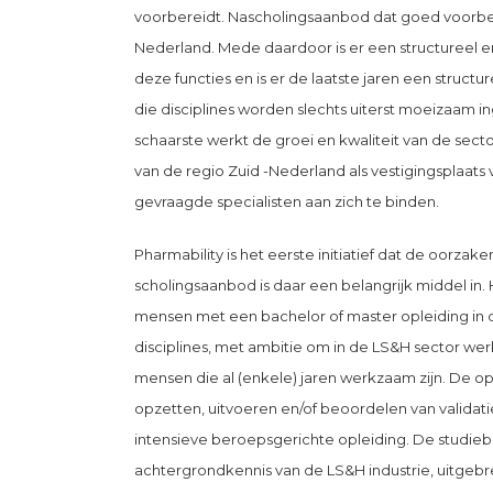
voorbereidt. Nascholingsaanbod dat goed voorber
Nederland. Mede daardoor is er een structureel 
deze functies en is er de laatste jaren een struct
die disciplines worden slechts uiterst moeizaam i
schaarste werkt de groei en kwaliteit van de sect
van de regio Zuid -Nederland als vestigingsplaats 
gevraagde specialisten aan zich te binden.
Pharmability is het eerste initiatief dat de oorza
scholingsaanbod is daar een belangrijk middel in.
mensen met een bachelor of master opleiding in
disciplines, met ambitie om in de LS&H sector wer
mensen die al (enkele) jaren werkzaam zijn. De 
opzetten, uitvoeren en/of beoordelen van validatie-
intensieve beroepsgerichte opleiding. De studieb
achtergrondkennis van de LS&H industrie, uitgeb