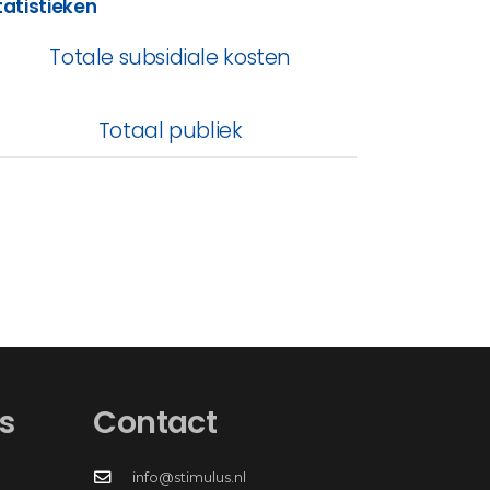
tatistieken
Totale subsidiale kosten
Totaal publiek
s
Contact
info@stimulus.nl