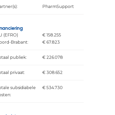
artner(s):
PharmSupport
inanciering
U (EFRO)
€ 158.255
oord-Brabant:
€ 67.823
otaal publiek:
€ 226.078
otaal privaat:
€ 308.652
otale subsidiabele
€ 534.730
osten: