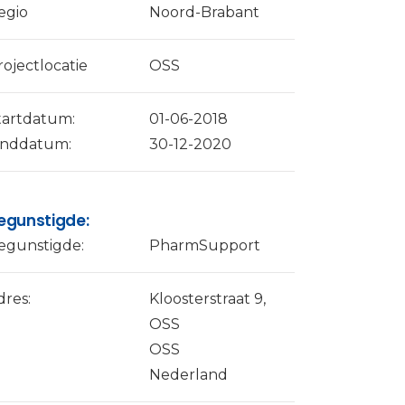
egio
Noord-Brabant
rojectlocatie
OSS
tartdatum:
01-06-2018
inddatum:
30-12-2020
egunstigde:
egunstigde:
PharmSupport
dres:
Kloosterstraat 9,
OSS
OSS
Nederland