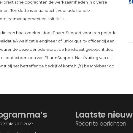
S
n veel praktische opdrachten de werkzaamheden in diverse
fenen. Ten slotte is er aandacht voor additionele
 projectmanagement en soft skills.
s die een baan zoeken door PharmSupport voor een periode
lidatie/kwalificatie engineer of junior quality officer bij een
. Gedurende deze periode wordt de kandidaat gecoacht door
ste contactpersoon van PharmSupport. Na afsluiting van dit
nst bij het betreffende bedrijf of komt hij/zij beschikbaar op
ogramma’s
Laatste nieuw
Recente berichten
OPZuid 2021-2027