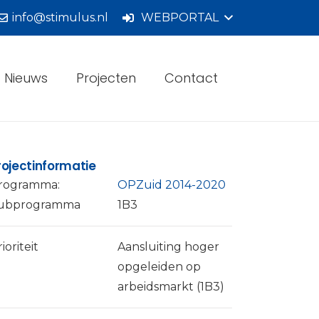
info@stimulus.nl
WEBPORTAL
Nieuws
Projecten
Contact
rojectinformatie
rogramma:
OPZuid 2014-2020
ubprogramma
1B3
ioriteit
Aansluiting hoger
opgeleiden op
arbeidsmarkt (1B3)