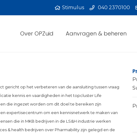
Stimulus
040 2370100
Over OPZuid
Aanvragen & beheren
P
P
ct gericht op het verbeteren van de aansluiting tussen vraag
S
catie kennis en vaardigheden in het topcluster Life
en die ingezet worden om dit doel te bereiken zijn
Pr
 een expertisecentrum om een kennisnetwerk te maken van
ensen die in MKB bedrijven in de LS&H industrie werken
es & health bedrijven over Pharmability zijn gelegd en de