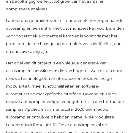
en bevolkingsgroei leidt tot groei van het aantal en
complexere analyses.
Laboratoria gebruiken voor dit onderzoek een zogenaamde
autosampler, een instrument dat monsters kan voorbereiden
voor onderzoek. Momenteel kampen laboratoria met het
probleem dat de huidige autosamplers vaak inefficiënt, duur
en onnauwkeurig zijn.
Het doel van dit project is een nieuwe generatie van
autosamplers ontwikkelen die van hogere kwaliteit zijn door
nieuwe technologieën te introduceren, zoals volledige
modulariteit, meer functionaliteiten en software-
automatisering met grafische interface. Bovendien zal de
nieuwe autosampler veiliger voor gebruik zijn dan bestaande
samplers. Applied Instruments zal in 2020 een nieuwe
autosampler ontwikkeld hebben, namelijk de Modulaire
Laboratorium Robot (MLR). Deze autosampler zal de
hierboven genoemde technologieën integreren, waardoor de