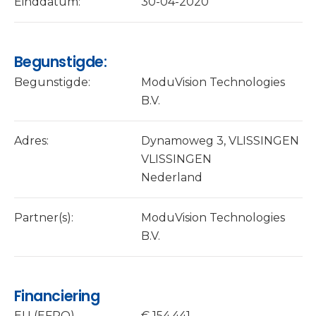
Einddatum:
30-04-2020
Begunstigde:
Begunstigde:
ModuVision Technologies
B.V.
Adres:
Dynamoweg 3, VLISSINGEN
VLISSINGEN
Nederland
Partner(s):
ModuVision Technologies
B.V.
Financiering
EU (EFRO)
€ 154.441