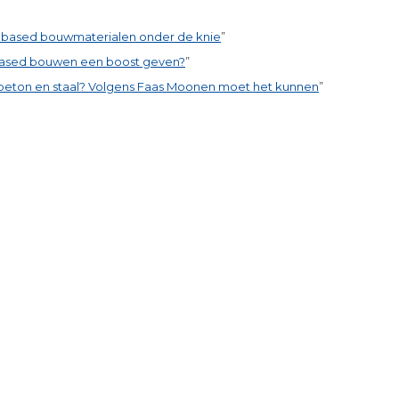
iobased bouwmaterialen onder de knie
”
based bouwen een boost geven?
”
beton en staal? Volgens Faas Moonen moet het kunnen
”