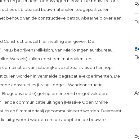
eën en potentiële toepassingen hiervan. De bouwsector is
R
ructies uit biobased bouwmaterialen toegepast zullen
n het behoud van de constructieve betrouwbaarheid over een
P
d Constructions zal hier invulling aan geven. De
B
, MKB bedrijven (Millvision, Van Mierlo Ingenieursbureau,
B
kerWessels) zullen eerst een materialen- en
 combinaties van natuurlijke vezel zoals vlas en hennep,
t zullen worden in versnelde degradatie-experimenten. De
agende constructies (Living Lodge – Wandconstructie;
A
ge – Brugconstructie) geïmplementeerd en geëvalueerd
schillende communicatie uitingen (Massive Open Online
caties en filmmateriaal) gecommuniceerd worden. Daarnaast
udie uitgevoerd worden om de adoptie in de bouw te
P