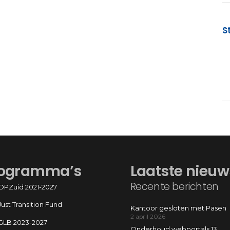
S
ogramma’s
Laatste nieuw
Recente berichten
OPZuid 2021-2027
Just Transition Fund
Kantoor gesloten met Pasen
2 april 2026
GLB 2023-2027
Onderhoud webportals 13