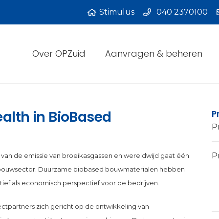
Stimulus
040 2370100
Over OPZuid
Aanvragen & beheren
ealth in BioBased
P
P
Pr
 van de emissie van broeikasgassen en wereldwijd gaat één
e bouwsector. Duurzame biobased bouwmaterialen hebben
ief als economisch perspectief voor de bedrijven.
tpartners zich gericht op de ontwikkeling van