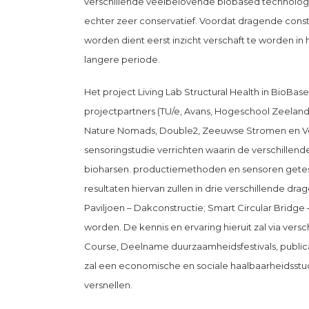
verschillende veelbelovende biobased technologi
echter zeer conservatief. Voordat dragende const
worden dient eerst inzicht verschaft te worden i
langere periode.
Het project Living Lab Structural Health in BioBase
projectpartners (TU/e, Avans, Hogeschool Zeeland)
Nature Nomads, Double2, Zeeuwse Stromen en Vol
sensoringstudie verrichten waarin de verschillende
bioharsen. productiemethoden en sensoren getes
resultaten hiervan zullen in drie verschillende dr
Paviljoen – Dakconstructie; Smart Circular Brid
worden. De kennis en ervaring hieruit zal via ver
Course, Deelname duurzaamheidsfestivals, publi
zal een economische en sociale haalbaarheidsst
versnellen.