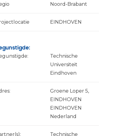
egio
Noord-Brabant
rojectlocatie
EINDHOVEN
egunstigde:
egunstigde:
Technische
Universiteit
Eindhoven
dres:
Groene Loper 5,
EINDHOVEN
EINDHOVEN
Nederland
artner(s):
Technische