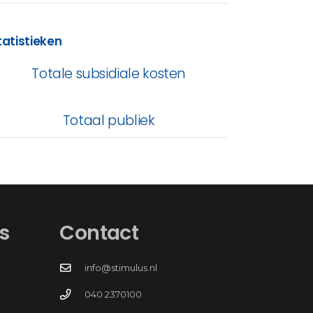
tatistieken
Totale subsidiale kosten
Totaal publiek
s
Contact
info@stimulus.nl
040 2370100