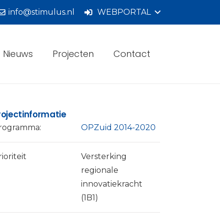
info@stimulus.nl
WEBPORTAL
Nieuws
Projecten
Contact
rojectinformatie
rogramma:
OPZuid 2014-2020
ioriteit
Versterking
regionale
innovatiekracht
(1B1)