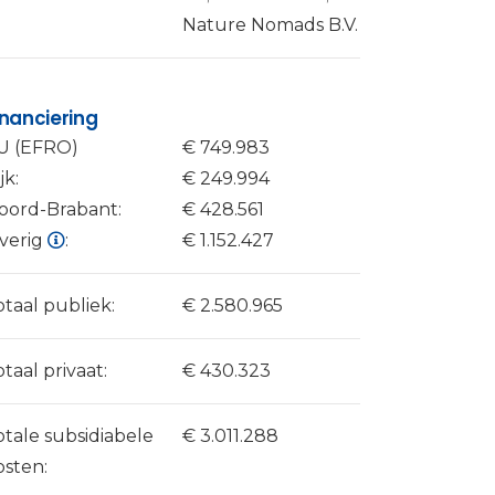
Nature Nomads B.V.
inanciering
U (EFRO)
€ 749.983
jk:
€ 249.994
oord-Brabant:
€ 428.561
verig
:
€ 1.152.427
otaal publiek:
€ 2.580.965
otaal privaat:
€ 430.323
otale subsidiabele
€ 3.011.288
osten: