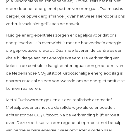
(o.a. windmolens en zonnepanelen). Zoveel zelfs dat het niet
meer door het energienet past en verloren gaat. Daarnaast is
dergelijke opwek erg afhankelijk van het weer. Hierdoor is ons
verbruik vaak niet gelijk aan de opwek.
Huidige energiecentrales zorgen er dagelijks voor dat ons
energieverbruik in evenwicht is met de hoeveelheid energie
die geproduceerd wordt. Daarmee leveren de centrales een
vitale bijdrage aan ons energiesysteem. De verbranding van
kolen in de centrales draagt echter bij aan een groot deel van
de Nederlandse CO
uitstoot. Grootschalige energieopslag is
2
daarom cruciaal en een voorwaarde om de energietransitie te
kunnen realiseren.
Metal Fuels worden gezien als een realistisch alternatief.
Metaalpoeder brandt op dezelfde wijze als kolenpoeder,
echter zonder CO
uitstoot. Na de verbranding blijft er roest
2
over. Deze roest kan via een regeneratieproces (met behulp
van hernieuwbare energie) weer omgezet worden naar