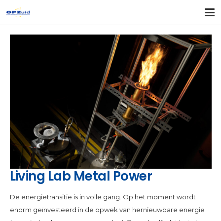
Living Lab Metal Power
De energietransitie is in volle gang. Op het moment wordt
enorm geïnvesteerd in de opwek van hernieuwbare energie