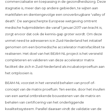
commercialisatie en toepassing in de gezondheidszorg. Deze
stagnatie is, meer dan op andere gebieden, te wijten aan
marktfalen en dientengevolge een onoverbrugbare ‘valley of
death’. De aangescherpte Europese wetgeving omtrent
medische hulpmiddelen die vanaf 1 januari 2017 van kracht is,
zorgt ervoor dat ook de kennis-gap groter wordt. Om deze
unmet need te adresseren is in Zuid-Nederland het initiatief
genomen om een biomedische accelerator matrixfaciliteit te
realiseren. Het doel van het BEAM-NL project is het versneld
completeren en valideren van deze accelerator matrix
faciliteit die zich in Zuid-Nederland als incubatorproeftuin aan
het ontplooien is.
BEAM-NL voorziet in het versneld behalen van proof-of-
concept van de matrix proeftuin. Ten eerste, door het invullen
van een aantal ontbrekende bouwstenen van de matrix en
behalen van certificering van het onderliggende
kwaliteitssysteem. Parallel daaraan vindt de validatie van de