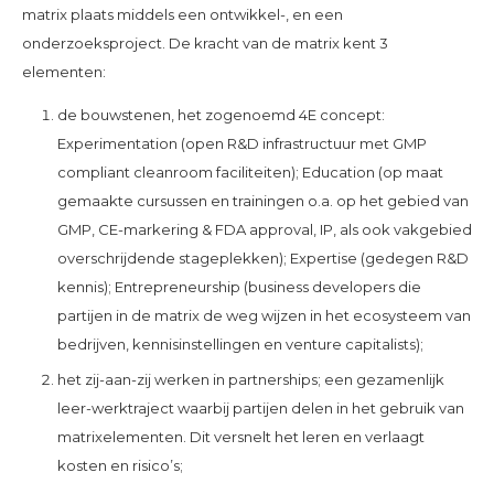
matrix plaats middels een ontwikkel-, en een
onderzoeksproject. De kracht van de matrix kent 3
elementen:
de bouwstenen, het zogenoemd 4E concept:
Experimentation (open R&D infrastructuur met GMP
compliant cleanroom faciliteiten); Education (op maat
gemaakte cursussen en trainingen o.a. op het gebied van
GMP, CE-markering & FDA approval, IP, als ook vakgebied
overschrijdende stageplekken); Expertise (gedegen R&D
kennis); Entrepreneurship (business developers die
partijen in de matrix de weg wijzen in het ecosysteem van
bedrijven, kennisinstellingen en venture capitalists);
het zij-aan-zij werken in partnerships; een gezamenlijk
leer-werktraject waarbij partijen delen in het gebruik van
matrixelementen. Dit versnelt het leren en verlaagt
kosten en risico’s;