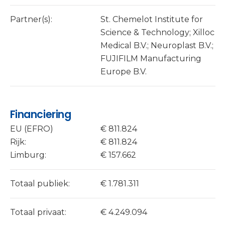
Partner(s):
St. Chemelot Institute for
Science & Technology; Xilloc
Medical B.V.; Neuroplast B.V.;
FUJIFILM Manufacturing
Europe B.V.
Financiering
EU (EFRO)
€ 811.824
Rijk:
€ 811.824
Limburg:
€ 157.662
Totaal publiek:
€ 1.781.311
Totaal privaat:
€ 4.249.094