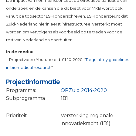
De impact van het matrixconcept op effectieve translatie van
onderzoek en de kansen die dit biedt voor MKB wordt ook
vanuit de topsector LSH onderschreven. LSH ondersteunt dat
Zuid-Nederland hierin eerst infrastructureel versterkt moet
worden om vervolgens als voorbeeld op te treden voor de
rest van Nederland en daarbuiten.
In de media:
– Projectvideo Youtube d.d. 01-10-2020: “
Regulatroy guidelines
in biomedical research
“
Projectinformatie
Programma:
OPZuid 2014-2020
Subprogramma
1B1
Prioriteit
Versterking regionale
innovatiekracht (1B1)