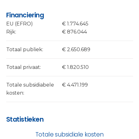
Financiering
EU (EFRO)
€ 1.774.645
Rijk:
€ 876.044
Totaal publiek:
€ 2.650.689
Totaal privaat:
€ 1.820.510
Totale subsidiabele
€ 4.471.199
kosten:
Statistieken
Totale subsidiale kosten