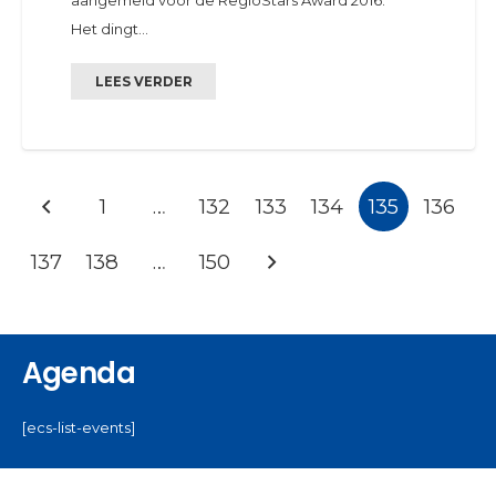
aangemeld voor de RegioStars Award 2016.
Het dingt…
LEES VERDER
1
…
132
133
134
135
136
137
138
…
150
Agenda
[ecs-list-events]