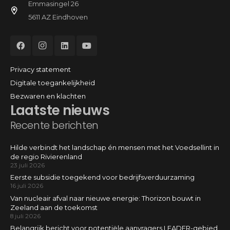
Emmasingel 26
5611 AZ Eindhoven
Privacy statement
Digitale toegankelijkheid
Bezwaren en klachten
Laatste nieuws
Recente berichten
Hilde verbindt het landschap én mensen met het Voedsellint in
de regio Rivierenland
23 juli 2026
Eerste subsidie toegekend voor bedrijfsverduurzaming
16 juli 2026
Van nucleair afval naar nieuwe energie: Thorizon bouwt in
Zeeland aan de toekomst
8 juli 2026
Belangrijk bericht voor potentiële aanvragers LEADER-gebied