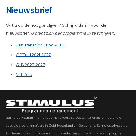
Nieuwsbrief
Wilt u op de hoogte blijven? Schrijf u dan in voor de
nieuwsbrief!
U dient zich per programma in te schrijven.
Just Transition Fund – JTF
OPZuid 2021-2027
GLB 2023-2027
MIT Zuid
Stimulus Programmamanagement voert Europese, nationale en regionale
subsidieprogramma’s uit in Zuid-Nederland en Gelderland. Stimulus adviseert en
faciliteert projectaanvragers en -uitvoerders en controleert de voortgang en