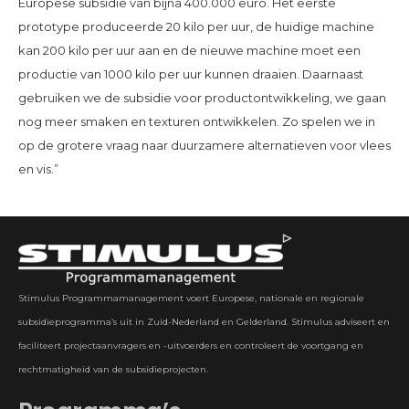
Europese subsidie van bijna 400.000 euro. Het eerste
prototype produceerde 20 kilo per uur, de huidige machine
kan 200 kilo per uur aan en de nieuwe machine moet een
productie van 1000 kilo per uur kunnen draaien. Daarnaast
gebruiken we de subsidie voor productontwikkeling, we gaan
nog meer smaken en texturen ontwikkelen. Zo spelen we in
op de grotere vraag naar duurzamere alternatieven voor vlees
en vis.”
Stimulus Programmamanagement voert Europese, nationale en regionale
subsidieprogramma’s uit in Zuid-Nederland en Gelderland. Stimulus adviseert en
faciliteert projectaanvragers en -uitvoerders en controleert de voortgang en
rechtmatigheid van de subsidieprojecten.