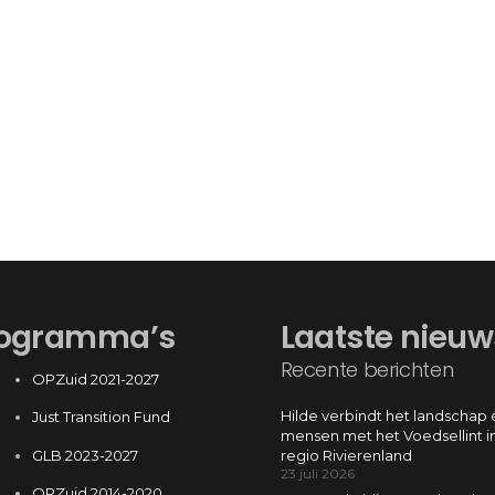
ogramma’s
Laatste nieuw
Recente berichten
OPZuid 2021-2027
Hilde verbindt het landschap 
Just Transition Fund
mensen met het Voedsellint i
GLB 2023-2027
regio Rivierenland
23 juli 2026
OPZuid 2014-2020