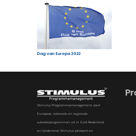
Dag van Europa 2022
Pr
Stimulus Programmamanagement voert
Europese, nationale en regionale
subsidieprogramma’s uit in Zuid-Nederland
en Gelderland. Stimulus adviseert en