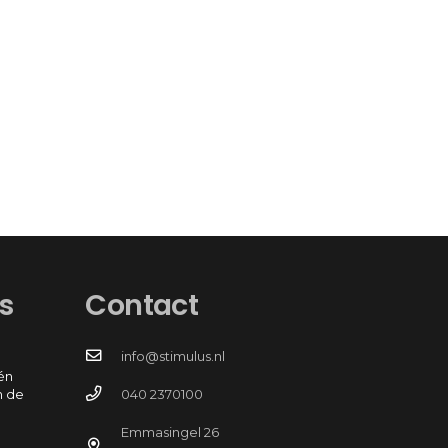
s
Contact
info@stimulus.nl
én
n de
040 2370100
Emmasingel 26