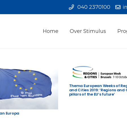
040 2370100
i
Home
Over Stimulus
Pro
Thema European Weeks of Re
and Cities 2019: ‘Regions and C
pillars of the EU’s future’
an Europa