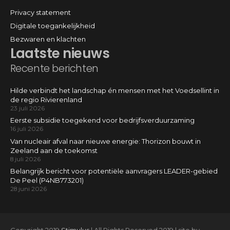
Privacy statement
Digitale toegankelijkheid
Bezwaren en klachten
Laatste nieuws
Recente berichten
Hilde verbindt het landschap én mensen met het Voedsellint in
de regio Rivierenland
23 juli 2026
Eerste subsidie toegekend voor bedrijfsverduurzaming
16 juli 2026
Van nucleair afval naar nieuwe energie: Thorizon bouwt in
Zeeland aan de toekomst
8 juli 2026
Belangrijk bericht voor potentiële aanvragers LEADER-gebied
De Peel (P4NB773201)
28 juni 2026
Copyright 2019
Stimulus
| All Rights Reserved 2019 | site by