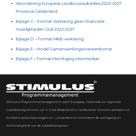
Verordening Europese Landbouwsubsidies 2023-2027
Provincie Gelderland
Bijlage C – Format Verklaring geen financiële
moeilijkheden GLB 2023-2027
Bijlage D – Format MKB-verklaring
Bijlage E – Model Samenwerkingsovereenkomst
Bijlage F – Format Machtiging intermediair
Stimulus Programmamanagement voert Europese, nationale en regionale
subsidieprogramma’s uit in Zuid-Nederland en Gelderland. Stimulus adviseert en
faciliteert projectaanvragers en -uitvoerders en controleert de voortgang en
rechtmatigheid van de subsidieprojecten.