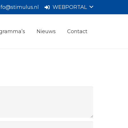
nfo@stimulus.nl
WEBPORTAL
gramma’s
Nieuws
Contact