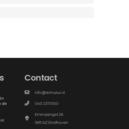
s
Contact
info@stimulus.nl
én
n de
040 2370100
Emmasingel 26
oor
5611 AZ Eindhoven