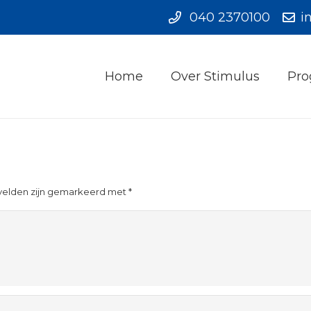
040 2370100
i
Home
Over Stimulus
Pro
 velden zijn gemarkeerd met
*