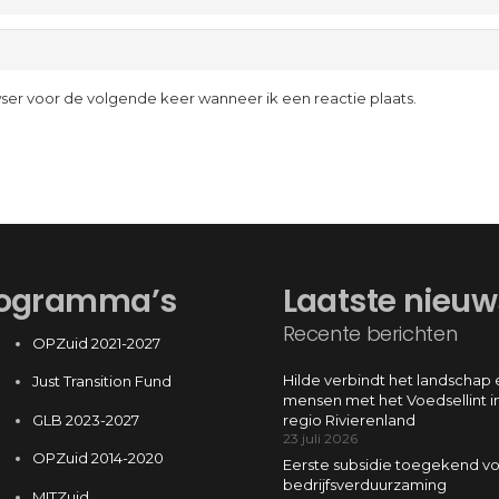
wser voor de volgende keer wanneer ik een reactie plaats.
ogramma’s
Laatste nieuw
Recente berichten
OPZuid 2021-2027
Hilde verbindt het landschap 
Just Transition Fund
mensen met het Voedsellint i
GLB 2023-2027
regio Rivierenland
23 juli 2026
OPZuid 2014-2020
Eerste subsidie toegekend v
bedrijfsverduurzaming
MITZuid