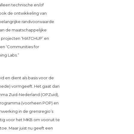
lleen technische en/of
 ook de ontwikkeling van
 belangrijke randvoorwaarde
van de maatschappelijke
l de projecten ‘MATCHUP’ en
y en ‘Communities for
ing Labs.”
id en dient als basis voor de
mede) vormgeeft. Het gaat dan
mma Zuid-Nederland (OPZuid),
programma (voorheen POP) en
nwerking in de grensregio’s
stig voor het MKB om vooruit te
 toe. Maar juist nu geeft een