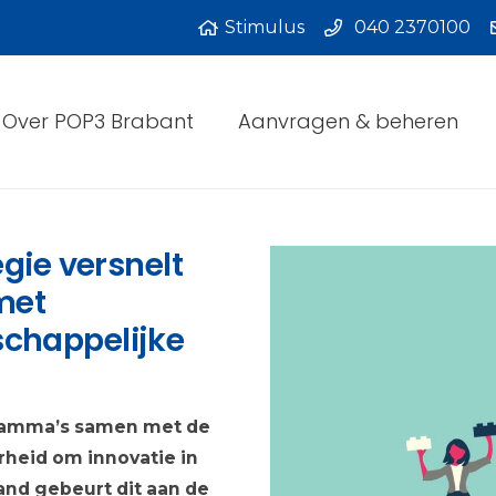
Stimulus
040 2370100
Over POP3 Brabant
Aanvragen & beheren
gie versnelt
met
chappelijke
gramma’s samen met de
heid om innovatie in
land gebeurt dit aan de