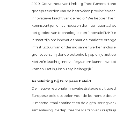
2020. Gouverneur van Limburg Theo Bovens ston
gedeputeerden van de betrokken provincies aan 
innovatieve kracht van de regio: “We hebben hier
kennispartijen en campussen die internationaal e
het gebied van technologie, een innovatief MKB e
in staat zijn om innovaties naar de markt te brenge
infrastructuur van onderling samenwerken inclusie
grensoverschrijdende potentie bij op en je ziet een
Met zo’n krachtig innovatiesysteem kunnen we to
komen. Dat is juist nu erg belangrijk.”
Aansluiting bij Europees beleid
De nieuwe regionale innovatiestrategie sluit goed
Europese beleidsdoelen voor de komende decennia
klimaatneutraal continent en de digitalisering va
samenleving. Gedeputeerde Martijn van Gruijthui