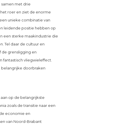
d samen met drie
het roer en ziet de enorme
 een unieke combinatie van
en leidende positie hebben op
n een sterke maakindustrie die
n. Tel daar de cultuur en
f de grensligging en
 fantastisch vliegwieleffect.
t belangrijke doorbraken
 aan op de belangrijkste
 zoals de transitie naar een
n de economie en
jsen van Noord-Brabant