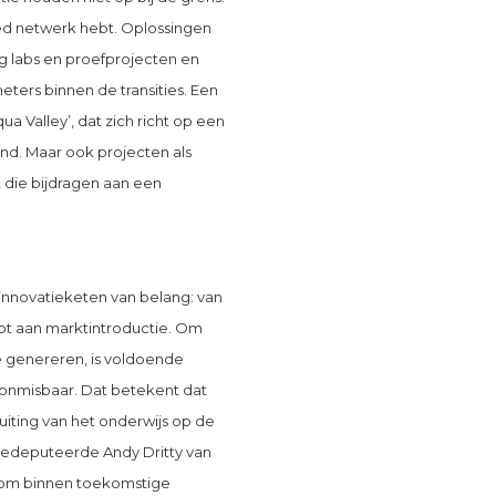
oed netwerk hebt. Oplossingen
ng labs en proefprojecten en
ters binnen de transities. Een
a Valley’, dat zich richt op een
and. Maar ook projecten als
, die bijdragen aan een
 innovatieketen van belang: van
ot aan marktintroductie. Om
e genereren, is voldoende
 onmisbaar. Dat betekent dat
uiting van het onderwijs op de
 Gedeputeerde Andy Dritty van
3 om binnen toekomstige