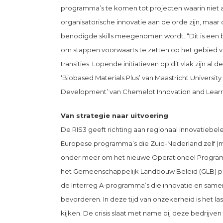
programma’s te komen tot projecten waarin niet a
organisatorische innovatie aan de orde zijn, maar
benodigde skills meegenomen wordt. “Dit is een
om stappen voorwaarts te zetten op het gebied 
transities. Lopende initiatieven op dit vlak zijn a
‘Biobased Materials Plus’ van Maastricht Universit
Development’ van Chemelot Innovation and Learn
Van strategie naar uitvoering
De RIS3 geeft richting aan regionaal innovatiebele
Europese programma’s die Zuid-Nederland zelf (
onder meer om het nieuwe Operationeel Progra
het Gemeenschappelijk Landbouw Beleid (GLB) 
de Interreg A-programma’s die innovatie en same
bevorderen. In deze tijd van onzekerheid is het la
kijken. De crisis slaat met name bij deze bedrijven