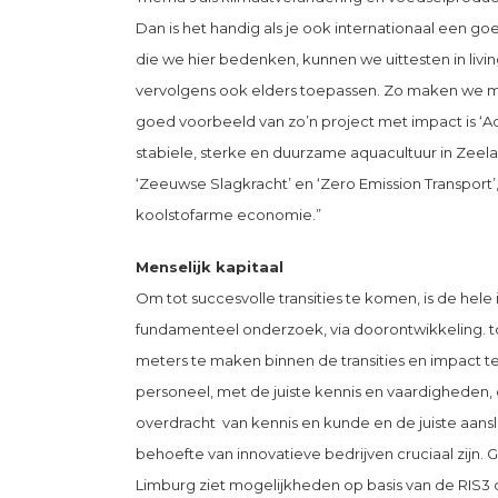
Dan is het handig als je ook internationaal een g
die we hier bedenken, kunnen we uittesten in livi
vervolgens ook elders toepassen. Zo maken we me
goed voorbeeld van zo’n project met impact is ‘Aqu
stabiele, sterke en duurzame aquacultuur in Zeel
‘Zeeuwse Slagkracht’ en ‘Zero Emission Transport’
koolstofarme economie.”
Menselijk kapitaal
Om tot succesvolle transities te komen, is de hele
fundamenteel onderzoek, via doorontwikkeling. t
meters te maken binnen de transities en impact t
personeel, met de juiste kennis en vaardigheden,
overdracht van kennis en kunde en de juiste aansl
behoefte van innovatieve bedrijven cruciaal zijn.
Limburg ziet mogelijkheden op basis van de RIS