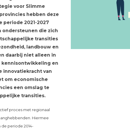
ategie voor Slimme
ke provincies hebben deze
de periode 2021-2027
n ondersteunen die zich
schappelijke transities
gezondheid, landbouw en
 daarbij niet alleen in
n kennisontwikkeling en
 innovatiekracht van
zet om economische
incies een omslag te
elijke transities.
ctief proces met regionaal
belanghebbenden. Hiermee
 de periode 2014-