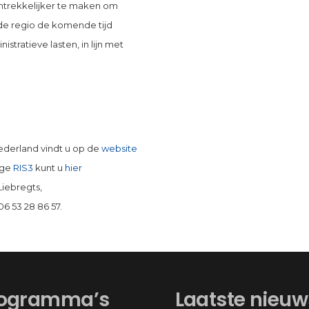
ntrekkelijker te maken om
e regio de komende tijd
tratieve lasten, in lijn met
ederland vindt u op de
website
ige
RIS3
kunt u
hier
Liebregts,
. 06 53 28 86 57.
ogramma’s
Laatste nieuw