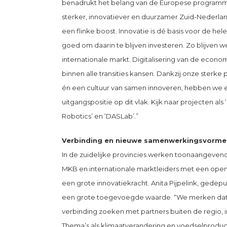
benadrukt het belang van de Europese programma’s
sterker, innovatiever en duurzamer Zuid-Nederland
een flinke boost. Innovatie is dé basis voor de he
goed om daarin te blijven investeren. Zo blijven
internationale markt. Digitalisering van de econ
binnen alle transities kansen. Dankzij onze sterke
én een cultuur van samen innoveren, hebben we 
uitgangspositie op dit vlak. Kijk naar projecten als
Robotics’ en ‘DASLab’.”
Verbinding en nieuwe samenwerkingsvorme
In de zuidelijke provincies werken toonaangeven
MKB en internationale marktleiders met een open 
een grote innovatiekracht. Anita Pijpelink, gedep
een grote toegevoegde waarde. “We merken dat p
verbinding zoeken met partners buiten de regio, i
Thema’s als klimaatverandering en voedselproduct