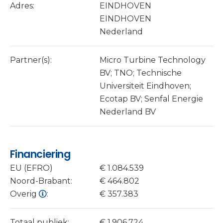
Adres:
EINDHOVEN
EINDHOVEN
Nederland
Partner(s):
Micro Turbine Technology
BV; TNO; Technische
Universiteit Eindhoven;
Ecotap BV; Senfal Energie
Nederland BV
Financiering
EU (EFRO)
€ 1.084.539
Noord-Brabant:
€ 464.802
Overig
:
€ 357.383
Totaal publiek:
€ 1.906.724