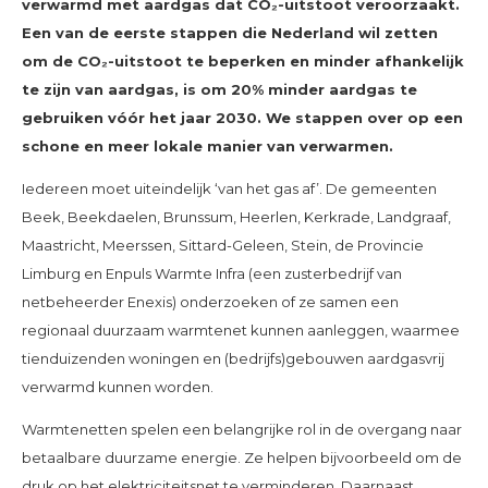
verwarmd met aardgas dat CO₂-uitstoot veroorzaakt.
Een van de eerste stappen die Nederland wil zetten
om de CO₂-uitstoot te beperken en minder afhankelijk
te zijn van aardgas, is om 20% minder aardgas te
gebruiken vóór het jaar 2030. We stappen over op een
schone en meer lokale manier van verwarmen.
Iedereen moet uiteindelijk ‘van het gas af’. De gemeenten
Beek, Beekdaelen, Brunssum, Heerlen, Kerkrade, Landgraaf,
Maastricht, Meerssen, Sittard-Geleen, Stein, de Provincie
Limburg en Enpuls Warmte Infra (een zusterbedrijf van
netbeheerder Enexis) onderzoeken of ze samen een
regionaal duurzaam warmtenet kunnen aanleggen, waarmee
tienduizenden woningen en (bedrijfs)gebouwen aardgasvrij
verwarmd kunnen worden.
Warmtenetten spelen een belangrijke rol in de overgang naar
betaalbare duurzame energie. Ze helpen bijvoorbeeld om de
druk op het elektriciteitsnet te verminderen. Daarnaast