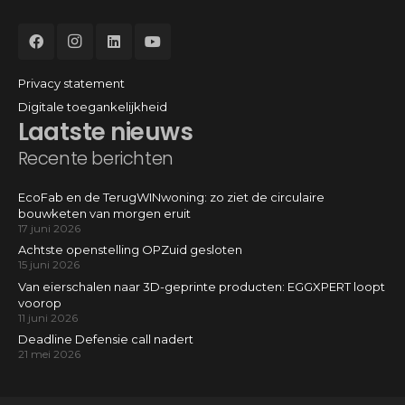
Privacy statement
Digitale toegankelijkheid
Laatste nieuws
Recente berichten
EcoFab en de TerugWINwoning: zo ziet de circulaire
bouwketen van morgen eruit
17 juni 2026
Achtste openstelling OPZuid gesloten
15 juni 2026
Van eierschalen naar 3D-geprinte producten: EGGXPERT loopt
voorop
11 juni 2026
Deadline Defensie call nadert
21 mei 2026