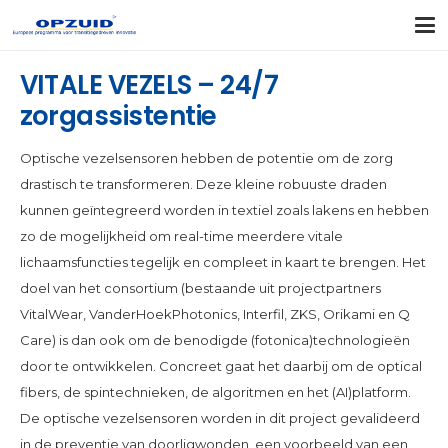
VITALE VEZELS – 24/7
zorgassistentie
Optische vezelsensoren hebben de potentie om de zorg
drastisch te transformeren. Deze kleine robuuste draden
kunnen geïntegreerd worden in textiel zoals lakens en hebben
zo de mogelijkheid om real-time meerdere vitale
lichaamsfuncties tegelijk en compleet in kaart te brengen. Het
doel van het consortium (bestaande uit projectpartners
VitalWear, VanderHoekPhotonics, Interfil, ZKS, Orikami en Q
Care) is dan ook om de benodigde (fotonica)technologieën
door te ontwikkelen. Concreet gaat het daarbij om de optical
fibers, de spintechnieken, de algoritmen en het (AI)platform.
De optische vezelsensoren worden in dit project gevalideerd
in de preventie van doorligwonden, een voorbeeld van een