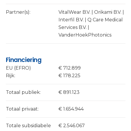
Partner(s):
VitalWear B.V. | Orikami B.V. |
Interfil B.V. | Q Care Medical
Services B.V. |
VanderHoekPhotonics
Financiering
EU (EFRO)
€ 712.899
Rijk:
€ 178.225
Totaal publiek:
€ 891.123
Totaal privaat:
€ 1.654.944
Totale subsidiabele
€ 2.546.067