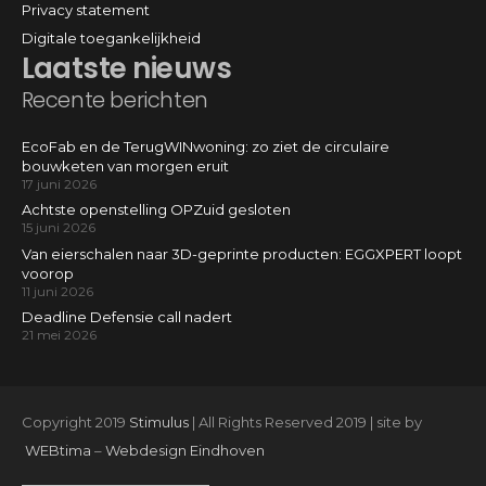
Privacy statement
Digitale toegankelijkheid
Laatste nieuws
Recente berichten
EcoFab en de TerugWINwoning: zo ziet de circulaire
bouwketen van morgen eruit
17 juni 2026
Achtste openstelling OPZuid gesloten
15 juni 2026
Van eierschalen naar 3D-geprinte producten: EGGXPERT loopt
voorop
11 juni 2026
Deadline Defensie call nadert
21 mei 2026
Copyright 2019
Stimulus
| All Rights Reserved 2019 | site by
WEBtima
–
Webdesign Eindhoven