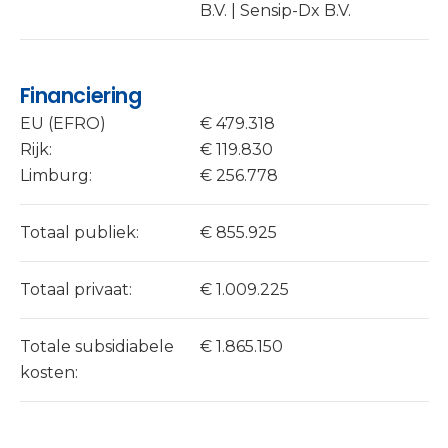
B.V. | Sensip-Dx B.V.
Financiering
EU (EFRO)
€ 479.318
Rijk:
€ 119.830
Limburg:
€ 256.778
Totaal publiek:
€ 855.925
Totaal privaat:
€ 1.009.225
Totale subsidiabele
€ 1.865.150
kosten: