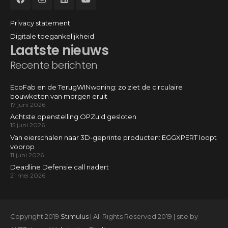
Privacy statement
Digitale toegankelijkheid
Laatste nieuws
Recente berichten
EcoFab en de TerugWINwoning: zo ziet de circulaire
bouwketen van morgen eruit
17 juni 2026
Achtste openstelling OPZuid gesloten
15 juni 2026
Van eierschalen naar 3D-geprinte producten: EGGXPERT loopt
voorop
11 juni 2026
Deadline Defensie call nadert
21 mei 2026
Copyright 2019
Stimulus
| All Rights Reserved 2019 | site by