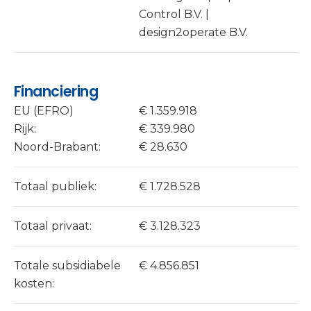
Control B.V. |
design2operate B.V.
Financiering
EU (EFRO)
€ 1.359.918
Rijk:
€ 339.980
Noord-Brabant:
€ 28.630
Totaal publiek:
€ 1.728.528
Totaal privaat:
€ 3.128.323
Totale subsidiabele
€ 4.856.851
kosten: