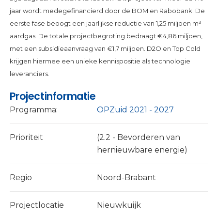
jaar wordt medegefinancierd door de BOM en Rabobank. De
eerste fase beoogt een jaarlijkse reductie van 1,25 miljoen m³
aardgas. De totale projectbegroting bedraagt €4,86 miljoen,
met een subsidieaanvraag van €1,7 miljoen. D2O en Top Cold
krijgen hiermee een unieke kennispositie als technologie
leveranciers.
Projectinformatie
Programma:
OPZuid 2021 - 2027
Prioriteit
(2.2 - Bevorderen van
hernieuwbare energie)
Regio
Noord-Brabant
Projectlocatie
Nieuwkuijk