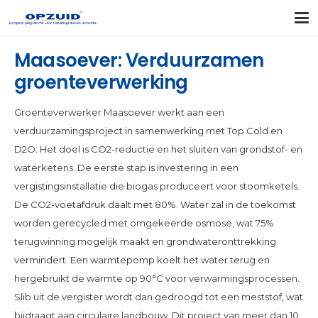
Maasoever: Verduurzamen
groenteverwerking
Groenteverwerker Maasoever werkt aan een
verduurzamingsproject in samenwerking met Top Cold en
D2O. Het doel is CO2-reductie en het sluiten van grondstof- en
waterketens. De eerste stap is investering in een
vergistingsinstallatie die biogas produceert voor stoomketels.
De CO2-voetafdruk daalt met 80%. Water zal in de toekomst
worden gerecycled met omgekeerde osmose, wat 75%
terugwinning mogelijk maakt en grondwateronttrekking
vermindert. Een warmtepomp koelt het water terug en
hergebruikt de warmte op 90°C voor verwarmingsprocessen.
Slib uit de vergister wordt dan gedroogd tot een meststof, wat
bijdraagt aan circulaire landbouw. Dit project van meer dan 10