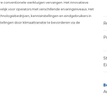
e conventionele werktuigen vervangen. Het innovatieve
ijk voor operators met verschillende ervaringsniveaus. Het
hnologiebedrijven, kennisinstellingen en eindgebruikers in
tellingen door klimaattransitie te bevorderen via de
R
P
S
E
B
A