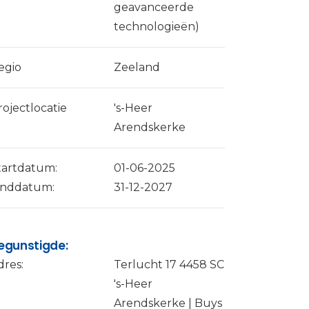
geavanceerde
technologieën)
egio
Zeeland
rojectlocatie
's-Heer
Arendskerke
tartdatum:
01-06-2025
inddatum:
31-12-2027
egunstigde:
dres:
Terlucht 17 4458 SC
's-Heer
Arendskerke | Buys