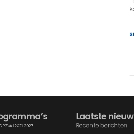
T
k
S
ogramma’s
Laatste nieuw
Recente berichten
OPZuid 2021-2027