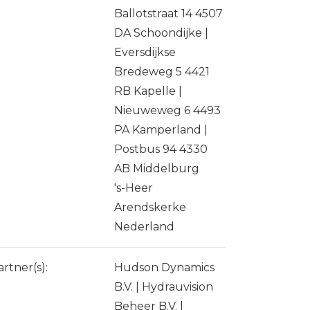
Ballotstraat 14 4507
DA Schoondijke |
Eversdijkse
Bredeweg 5 4421
RB Kapelle |
Nieuweweg 6 4493
PA Kamperland |
Postbus 94 4330
AB Middelburg
's-Heer
Arendskerke
Nederland
artner(s):
Hudson Dynamics
B.V. | Hydrauvision
Beheer B.V. |