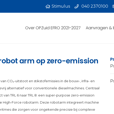
Stimulus
040 2370100
Over OPZuid EFRO 2021-2027
Aanvragen & 
e robot arm op zero-emission
P
P
Pr
an CO₂-uitstoot en stikstofemissies in de bouw-, infra- en
rij alternatief voor conventionele dieselmachines. Centraal
 van TRL 6 naar TRL 8: een super-purpose zero-emission
e High-Force robotarm. Deze robotarm integreert machine
ritmes die zorgen voor ongekende precisie bij complexe