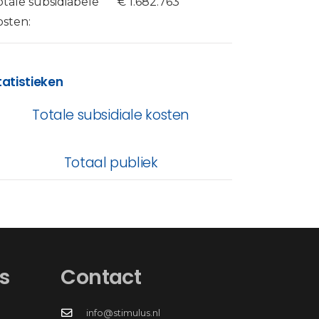
otale subsidiabele
€ 1.682.763
osten:
tatistieken
Totale subsidiale kosten
Totaal publiek
s
Contact
info@stimulus.nl