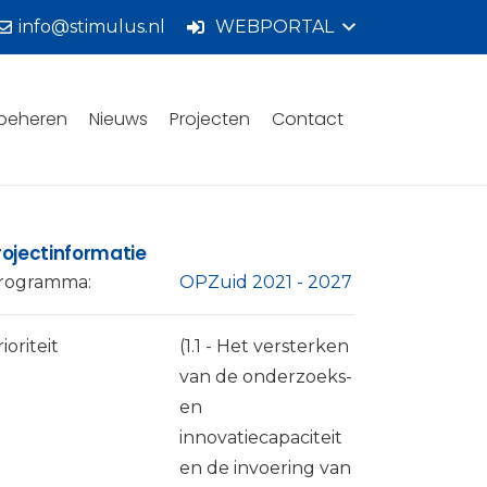
info@stimulus.nl
WEBPORTAL
beheren
Nieuws
Projecten
Contact
rojectinformatie
rogramma:
OPZuid 2021 - 2027
ioriteit
(1.1 - Het versterken
van de onderzoeks-
en
innovatiecapaciteit
en de invoering van