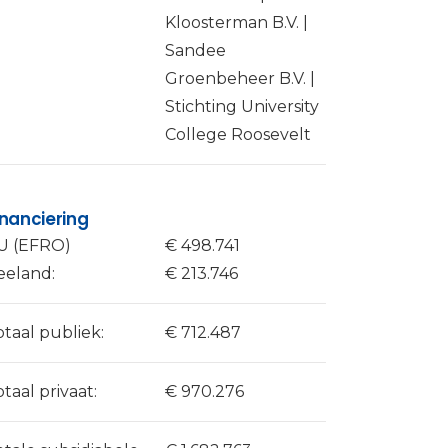
Kloosterman B.V. |
Sandee
Groenbeheer B.V. |
Stichting University
College Roosevelt
inanciering
U (EFRO)
€ 498.741
eeland:
€ 213.746
otaal publiek:
€ 712.487
otaal privaat:
€ 970.276