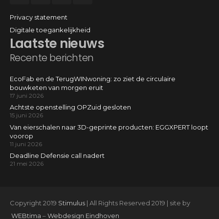
Privacy statement
Digitale toegankelijkheid
Laatste nieuws
Recente berichten
EcoFab en de TerugWINwoning: zo ziet de circulaire
bouwketen van morgen eruit
17 juni 2026
Achtste openstelling OPZuid gesloten
15 juni 2026
Van eierschalen naar 3D-geprinte producten: EGGXPERT loopt
voorop
11 juni 2026
Deadline Defensie call nadert
21 mei 2026
Copyright 2019
Stimulus
| All Rights Reserved 2019 | site by
WEBtima
–
Webdesign Eindhoven