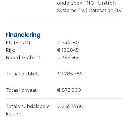
onderzoek TNO | Unitron
Systems B.V. | Datacation B.V.
Financiering
EU (EFRO)
€ 744.180
Rijk:
€ 186.045
Noord-Brabant:
€ 398.668
Totaal publiek:
€ 1.785.786
Totaal privaat:
€ 872.000
Totale subsidiabele
€ 2.657.786
kosten: