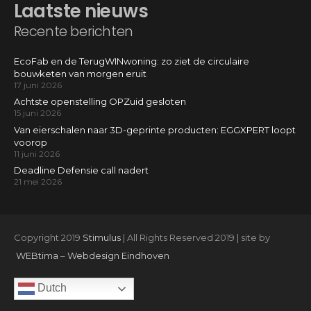
Laatste nieuws
Recente berichten
EcoFab en de TerugWINwoning: zo ziet de circulaire
bouwketen van morgen eruit
17 juni 2026
Achtste openstelling OPZuid gesloten
15 juni 2026
Van eierschalen naar 3D-geprinte producten: EGGXPERT loopt
voorop
11 juni 2026
Deadline Defensie call nadert
21 mei 2026
Copyright 2019
Stimulus
| All Rights Reserved 2019 | site by
WEBtima
–
Webdesign Eindhoven
Dutch