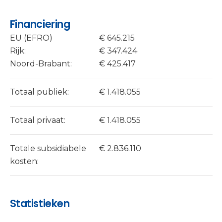
Financiering
EU (EFRO)
€ 645.215
Rijk:
€ 347.424
Noord-Brabant:
€ 425.417
Totaal publiek:
€ 1.418.055
Totaal privaat:
€ 1.418.055
Totale subsidiabele
€ 2.836.110
kosten:
Statistieken