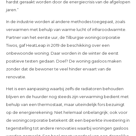
hardst geraakt worden door de energiecrisis van de afgelopen
jaren.”
In de industrie worden al andere methodes toegepast, zoals
verwarmen met behulp van warme lucht of infraroodwarmte.
Partner van het eerste uur, de Tilburgse woningcorporatie
Tiwos, gaf HeatLeap in 2019 de beschikking over een
onbewoonde woning. Daar worden in de winter de eerst
positieve testen gedaan. Doel? De woning gasloos maken
zonder dat de bewoner te veel hinder ervaart van de
renovatie.
Het is een aanpassing waarbij zelfs de radiatoren behouden
blijven en de huurder nog steeds zijn verwarming bedient met
behulp van een thermostaat, maar uiteindelijk fors bezuinigt
op de energierekening. Niet helemaal onbelangrijk; ook voor
de woningcorporatie betekent dit een beperkte investering in
tegenstelling tot andere renovaties waarbij woningen gasloos
worden gemaakt. Een heel groot voordeel van een dergelijke