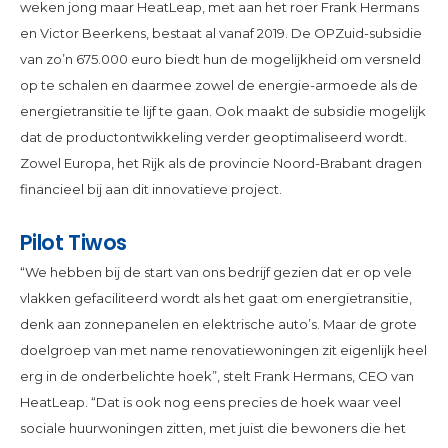
weken jong maar HeatLeap, met aan het roer Frank Hermans
en Victor Beerkens, bestaat al vanaf 2019. De OPZuid-subsidie
van zo’n 675.000 euro biedt hun de mogelijkheid om versneld
op te schalen en daarmee zowel de energie-armoede als de
energietransitie te lijf te gaan. Ook maakt de subsidie mogelijk
dat de productontwikkeling verder geoptimaliseerd wordt.
Zowel Europa, het Rijk als de provincie Noord-Brabant dragen
financieel bij aan dit innovatieve project.
Pilot Tiwos
“We hebben bij de start van ons bedrijf gezien dat er op vele
vlakken gefaciliteerd wordt als het gaat om energietransitie,
denk aan zonnepanelen en elektrische auto’s. Maar de grote
doelgroep van met name renovatiewoningen zit eigenlijk heel
erg in de onderbelichte hoek”, stelt Frank Hermans, CEO van
HeatLeap. “Dat is ook nog eens precies de hoek waar veel
sociale huurwoningen zitten, met juist die bewoners die het