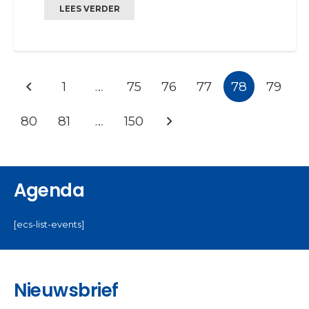
LEES VERDER
1
…
75
76
77
78
79
80
81
…
150
Agenda
[ecs-list-events]
Nieuwsbrief