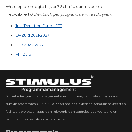
Wilt u op de hoogte blijven? Schrijf u dan in voor de
nieuwsbrief!
U dient zich per programma in te schrijven.
Just Transition Fund – JTF
OPZuid 2021-2027
GLB 2023-2027
MIT Zuid
Stimulus Programmamanagement voert Europese, nationale en regionale
subsidieprogramma’s uit in Zuid-Nederland en Gelderland. Stimulus adviseert en
faciliteert projectaanvragers en -uitvoerders en controleert de voortgang en
rechtmatigheid van de subsidieprojecten.