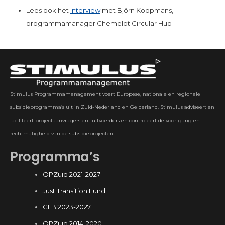
Lees ook het
interview
met Björn Koopmans,
programmamanager Chemelot Circular Hub
Stimulus Programmamanagement voert Europese, nationale en regionale
subsidieprogramma’s uit in Zuid-Nederland en Gelderland. Stimulus adviseert en
faciliteert projectaanvragers en -uitvoerders en controleert de voortgang en
rechtmatigheid van de subsidieprojecten.
Programma’s
OPZuid 2021-2027
Just Transition Fund
GLB 2023-2027
OPZuid 2014-2020