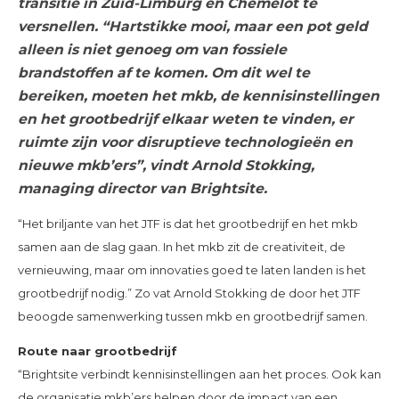
transitie in Zuid-Limburg en Chemelot te
versnellen. “Hartstikke mooi, maar een pot geld
alleen is niet genoeg om van fossiele
brandstoffen af te komen. Om dit wel te
bereiken, moeten het mkb, de kennisinstellingen
en het grootbedrijf elkaar weten te vinden, er
ruimte zijn voor disruptieve technologieën en
nieuwe mkb’ers”, vindt Arnold Stokking,
managing director van Brightsite.
“Het briljante van het JTF is dat het grootbedrijf en het mkb
samen aan de slag gaan. In het mkb zit de creativiteit, de
vernieuwing, maar om innovaties goed te laten landen is het
grootbedrijf nodig.” Zo vat Arnold Stokking de door het JTF
beoogde samenwerking tussen mkb en grootbedrijf samen.
Route naar grootbedrijf
“Brightsite verbindt kennisinstellingen aan het proces. Ook kan
de organisatie mkb’ers helpen door de impact van een