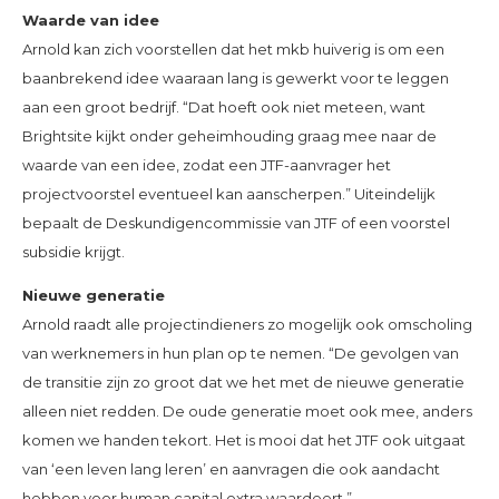
Waarde van idee
Arnold kan zich voorstellen dat het mkb huiverig is om een
baanbrekend idee waaraan lang is gewerkt voor te leggen
aan een groot bedrijf. “Dat hoeft ook niet meteen, want
Brightsite kijkt onder geheimhouding graag mee naar de
waarde van een idee, zodat een JTF-aanvrager het
projectvoorstel eventueel kan aanscherpen.” Uiteindelijk
bepaalt de Deskundigencommissie van JTF of een voorstel
subsidie krijgt.
Nieuwe generatie
Arnold raadt alle projectindieners zo mogelijk ook omscholing
van werknemers in hun plan op te nemen. “De gevolgen van
de transitie zijn zo groot dat we het met de nieuwe generatie
alleen niet redden. De oude generatie moet ook mee, anders
komen we handen tekort. Het is mooi dat het JTF ook uitgaat
van ‘een leven lang leren’ en aanvragen die ook aandacht
hebben voor human capital extra waardeert.”