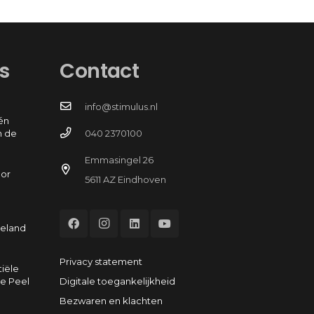
s
Contact
info@stimulus.nl
én
n de
040 2370100
Emmasingel 26
oor
5611 AZ Eindhoven
e
eeland
Privacy statement
tiële
Digitale toegankelijkheid
e Peel
Bezwaren en klachten