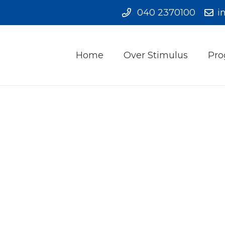
040 2370100
i
Home
Over Stimulus
Pro