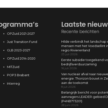
ogramma’s
Laatste nieuw
Recente berichten
OPZuid 2021-2027
Hilde verbindt het landschap 
Just Transition Fund
mensen met het Voedsellint i
GLB 2023-2027
regio Rivierenland
23 juli 2026
OPZuid 2014-2020
Eerste subsidie toegekend v
bedrijfsverduurzaming
MITZuid
16 juli 2026
Van nucleair afval naar nieuw
POP3 Brabant
energie: Thorizon bouwt in Z
aan de toekomst
Interreg
8 juli 2026
Belangrijk bericht voor poten
aanvragers LEADER-gebied D
(P4NB773201)
28 juni 2026