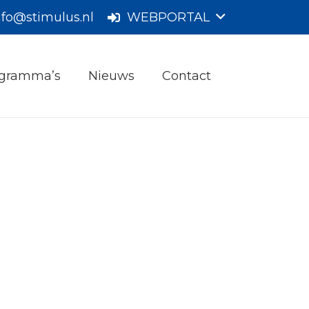
nfo@stimulus.nl
WEBPORTAL
gramma’s
Nieuws
Contact