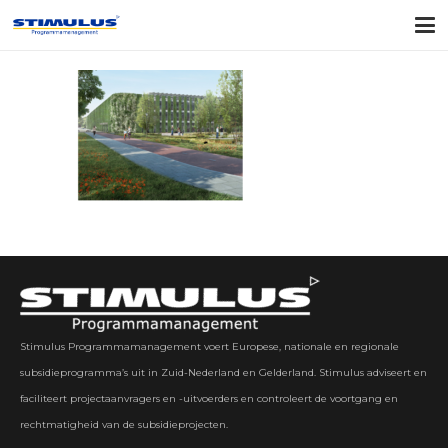
Stimulus Programmamanagement voert Europese, nationale en regionale
subsidieprogramma’s uit in Zuid-Nederland en Gelderland. Stimulus adviseert en
faciliteert projectaanvragers en -uitvoerders en controleert de voortgang en
rechtmatigheid van de subsidieprojecten.