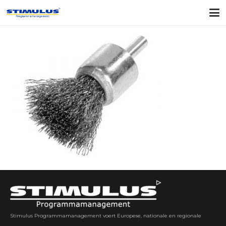
Stimulus Programmamanagement voert Europese, nationale en regionale