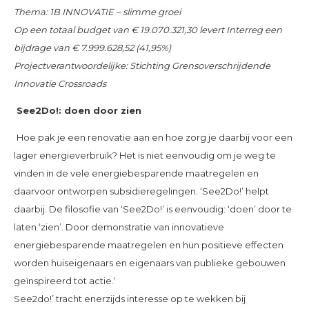
Thema: 1B INNOVATIE – slimme groei
Op een totaal budget van €
19.070.321,30
levert Interreg een
bijdrage van €
7.999.628,52
(41,95%)
Projectverantwoordelijke: Stichting Grensoverschrijdende
Innovatie Crossroads
See2Do!: doen door zien
Hoe pak je een renovatie aan en hoe zorg je daarbij voor een
lager energieverbruik? Het is niet eenvoudig om je weg te
vinden in de vele energiebesparende maatregelen en
daarvoor ontworpen subsidieregelingen. ‘See2Do!’ helpt
daarbij. De filosofie van ‘See2Do!’ is eenvoudig: ‘doen’ door te
laten ‘zien’. Door demonstratie van innovatieve
energiebesparende maatregelen en hun positieve effecten
worden huiseigenaars en eigenaars van publieke gebouwen
geïnspireerd tot actie.‘
See2do!’ tracht enerzijds interesse op te wekken bij