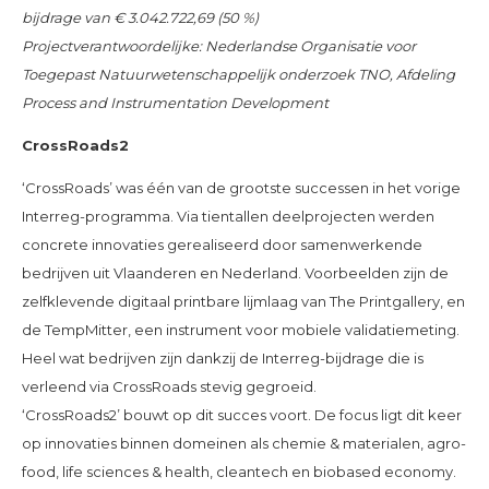
bijdrage van €
3.042.722,69
(50 %)
Projectverantwoordelijke: Nederlandse Organisatie voor
Toegepast Natuurwetenschappelijk onderzoek TNO, Afdeling
Process and Instrumentation Development
CrossRoads2
‘CrossRoads’ was één van de grootste successen in het vorige
Interreg-programma. Via tientallen deelprojecten werden
concrete innovaties gerealiseerd door samenwerkende
bedrijven uit Vlaanderen en Nederland. Voorbeelden zijn de
zelfklevende digitaal printbare lijmlaag van The Printgallery, en
de TempMitter, een instrument voor mobiele validatiemeting.
Heel wat bedrijven zijn dankzij de Interreg-bijdrage die is
verleend via CrossRoads stevig gegroeid.
‘CrossRoads2’ bouwt op dit succes voort. De focus ligt dit keer
op innovaties binnen domeinen als chemie & materialen, agro-
food, life sciences & health, cleantech en biobased economy.