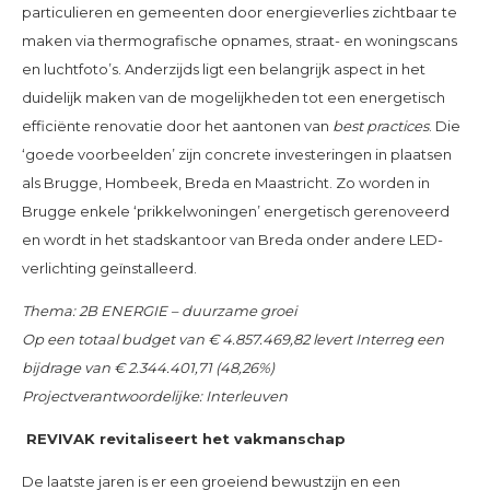
particulieren en gemeenten door energieverlies zichtbaar te
maken via thermografische opnames, straat- en woningscans
en luchtfoto’s. Anderzijds ligt een belangrijk aspect in het
duidelijk maken van de mogelijkheden tot een energetisch
efficiënte renovatie door het aantonen van
best practices
. Die
‘goede voorbeelden’ zijn concrete investeringen in plaatsen
als Brugge, Hombeek, Breda en Maastricht. Zo worden in
Brugge enkele ‘prikkelwoningen’ energetisch gerenoveerd
en wordt in het stadskantoor van Breda onder andere LED-
verlichting geïnstalleerd.
Thema: 2B ENERGIE – duurzame groei
Op een totaal budget van €
4.857.469,82
levert Interreg een
bijdrage van €
2.344.401,71
(
48,26
%)
Projectverantwoordelijke: Interleuven
REVIVAK revitaliseert het vakmanschap
De laatste jaren is er een groeiend bewustzijn en een