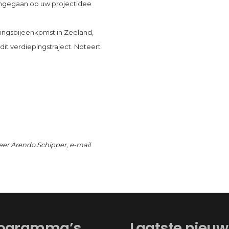
 ingegaan op uw projectidee
tingsbijeenkomst in Zeeland,
dit verdiepingstraject. Noteert
eer Arendo Schipper, e-mail
ogramma’s
Laatste nieuw