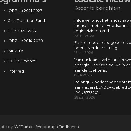
Recente berichten
OPZuid 2021-2027
Hilde verbindt het landschap 
Just Transition Fund
mensen met het Voedsellint i
GLB 2023-2027
regio Rivierenland
23 juli 2026
OPZuid 2014-2020
Eerste subsidie toegekend v
bedrijfsverduurzaming
MITZuid
16 juli 2026
Van nucleair afval naar nieuw
POP3 Brabant
energie: Thorizon bouwt in Z
aan de toekomst
Interreg
8 juli 2026
Belangrijk bericht voor poten
aanvragers LEADER-gebied D
(P4NB773201)
28 juni 2026
 site by
WEBtima
–
Webdesign Eindhoven