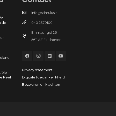
info@stimulus.nl
én
n de
040 2370100
Emmasingel 26
oor
5611 AZ Eindhoven
e
eeland
Privacy statement
tiële
Digitale toegankelijkheid
e Peel
Bezwaren en klachten