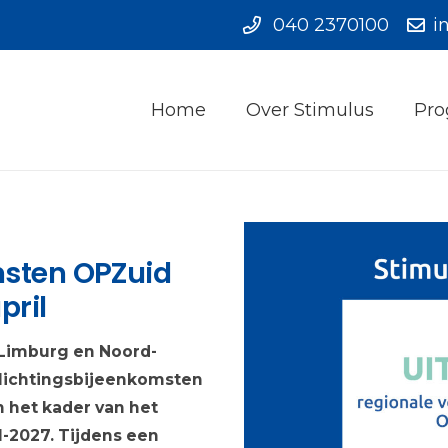
040 2370100
i
Home
Over Stimulus
Pro
msten OPZuid
pril
Limburg en Noord-
orlichtingsbijeenkomsten
n het kader van het
2027. Tijdens een