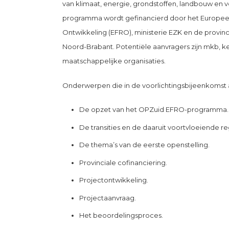
van klimaat, energie, grondstoffen, landbouw en
programma wordt gefinancierd door het Europee
Ontwikkeling (EFRO), ministerie EZK en de provin
Noord-Brabant. Potentiële aanvragers zijn mkb, k
maatschappelijke organisaties.
Onderwerpen die in de voorlichtingsbijeenkomst
De opzet van het OPZuid EFRO-programma.
De transities en de daaruit voortvloeiende r
De thema’s van de eerste openstelling.
Provinciale cofinanciering.
Projectontwikkeling.
Projectaanvraag.
Het beoordelingsproces.