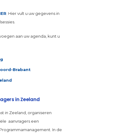
IER
. Hier vult u uw gegevens in
sessies.
voegen aan uw agenda, kunt u
rg
 Noord-Brabant
eeland
ragers in Zeeland
st in Zeeland, organiseren
iële aanvragers een
us Programmamanagement. In de