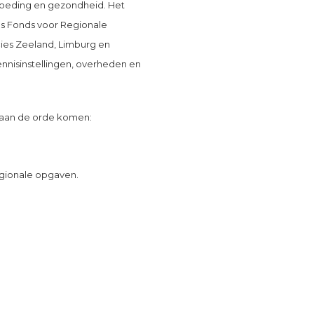
 voeding en gezondheid. Het
s Fonds voor Regionale
cies Zeeland, Limburg en
ennisinstellingen, overheden en
 aan de orde komen:
egionale opgaven.