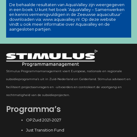
De behaalde resultaten van AquaValley zijn weergegeven
in een boek. U kunt het boek ‘AquaValley – Samenwerken
en kennis vermenigvuldigen in de Zeeuwse aquacultuur’
downloaden via:
www.aquavalley.nl
. Op deze website
vindt u ook meer informatie over Aquavalley en de
aangesloten partijen.
Stimulus Programmamanagement voert Europese, nationale en regionale
subsidieprogramma’s uit in Zuid-Nederland en Gelderland. Stimulus adviseert en
faciliteert projectaanvragers en -uitvoerders en controleert de voortgang en
rechtmatigheid van de subsidieprojecten.
Programma’s
OPZuid 2021-2027
Just Transition Fund