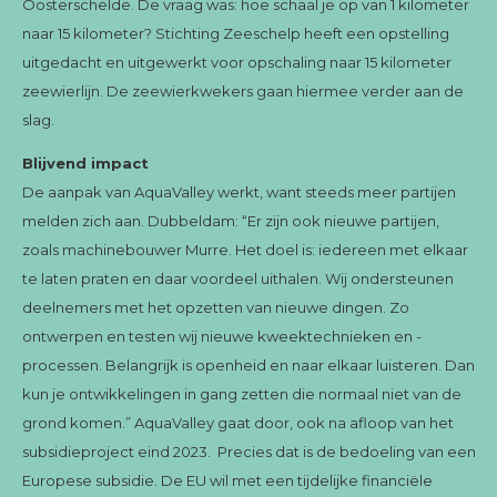
Oosterschelde. De vraag was: hoe schaal je op van 1 kilometer
naar 15 kilometer? Stichting Zeeschelp heeft een opstelling
uitgedacht en uitgewerkt voor opschaling naar 15 kilometer
zeewierlijn. De zeewierkwekers gaan hiermee verder aan de
slag.
Blijvend impact
De aanpak van AquaValley werkt, want steeds meer partijen
melden zich aan. Dubbeldam: “Er zijn ook nieuwe partijen,
zoals machinebouwer Murre. Het doel is: iedereen met elkaar
te laten praten en daar voordeel uithalen. Wij ondersteunen
deelnemers met het opzetten van nieuwe dingen. Zo
ontwerpen en testen wij nieuwe kweektechnieken en -
processen. Belangrijk is openheid en naar elkaar luisteren. Dan
kun je ontwikkelingen in gang zetten die normaal niet van de
grond komen.” AquaValley gaat door, ook na afloop van het
subsidieproject eind 2023. Precies dat is de bedoeling van een
Europese subsidie. De EU wil met een tijdelijke financiële