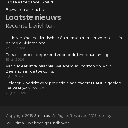
Digitale toegankelijkheid
Bezwaren en klachten
Laatste nieuws
Recente berichten
Hilde verbindt het landschap én mensen met het Voedsellint in
de regio Rivierenland
23 juli 2026
Eerste subsidie toegekend voor bedrijfsverduurzaming
16 juli 2026
Van nucleair afval naar nieuwe energie: Thorizon bouwt in
Zeeland aan de toekomst
8 juli 2026
Belangrijk bericht voor potentiële aanvragers LEADER-gebied
De Peel (P4NB773201)
28 juni 2026
Copyright 2019
Stimulus
| All Rights Reserved 2019 | site by
WEBtima
–
Webdesign Eindhoven