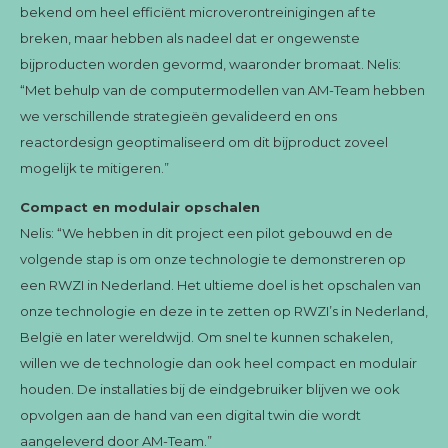
bekend om heel efficiënt microverontreinigingen af te
breken, maar hebben als nadeel dat er ongewenste
bijproducten worden gevormd, waaronder bromaat. Nelis:
“Met behulp van de computermodellen van AM-Team hebben
we verschillende strategieën gevalideerd en ons
reactordesign geoptimaliseerd om dit bijproduct zoveel
mogelijk te mitigeren.”
Compact en modulair opschalen
Nelis: “We hebben in dit project een pilot gebouwd en de
volgende stap is om onze technologie te demonstreren op
een RWZI in Nederland. Het ultieme doel is het opschalen van
onze technologie en deze in te zetten op RWZI’s in Nederland,
België en later wereldwijd. Om snel te kunnen schakelen,
willen we de technologie dan ook heel compact en modulair
houden. De installaties bij de eindgebruiker blijven we ook
opvolgen aan de hand van een digital twin die wordt
aangeleverd door AM-Team.”