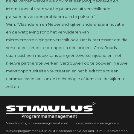
beide kanten werken we ook met een jong, gedreven en
internationaal team wat helpt om vanuit verschillende
perspectieven een probleem aan te pakken.”
Wim: “Vlaanderen en Nederland kijken anders naar innovatie
en de wetgeving rond het verwijderen van
microverontreinigingen verschilt ook. Het is interessant om die
verschillen samen te brengen in één project. CrossRoads is
daarnaast een mooie kans om grensoverschrijdend en met
nieuwe partners te werken, vertrouwen op te bouwen, nieuwe
marktopportuniteiten te creëren en het biedt tot slot een
communicatiekans om je technologie of kennis in de kijker te
zetten.”
Stimulus Programmamanagement voert Europese, nationale en regionale
subsidieprogramma’s uit in Zuid-Nederland en Gelderland. Stimulus adviseert en