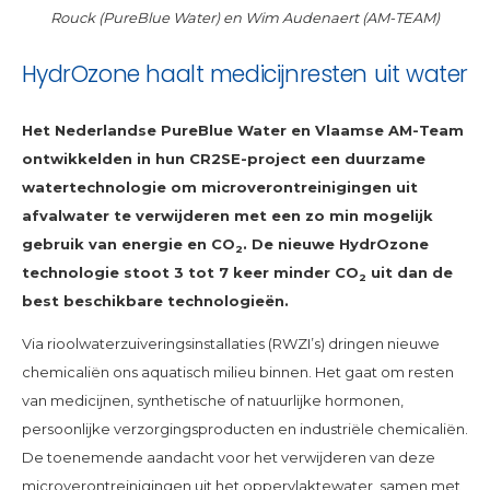
Rouck (PureBlue Water) en Wim Audenaert (AM-TEAM)
HydrOzone haalt medicijnresten uit water
Het Nederlandse PureBlue Water en Vlaamse AM-Team
ontwikkelden in hun CR2SE-project een duurzame
watertechnologie om microverontreinigingen uit
afvalwater te verwijderen met een zo min mogelijk
gebruik van energie en CO
. De nieuwe HydrOzone
2
technologie stoot 3 tot 7 keer minder CO
uit dan de
2
best beschikbare technologieën.
Via rioolwaterzuiveringsinstallaties (RWZI’s) dringen nieuwe
chemicaliën ons aquatisch milieu binnen. Het gaat om resten
van medicijnen, synthetische of natuurlijke hormonen,
persoonlijke verzorgingsproducten en industriële chemicaliën.
De toenemende aandacht voor het verwijderen van deze
microverontreinigingen uit het oppervlaktewater, samen met