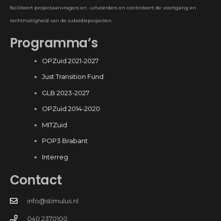
faciliteert projectaanvragers en -uitvoerders en controleert de voortgang en
rechtmatigheid van de subsidieprojecten.
Programma’s
OPZuid 2021-2027
Just Transition Fund
GLB 2023-2027
OPZuid 2014-2020
MITZuid
POP3 Brabant
Interreg
Contact
info@stimulus.nl
040 2370100