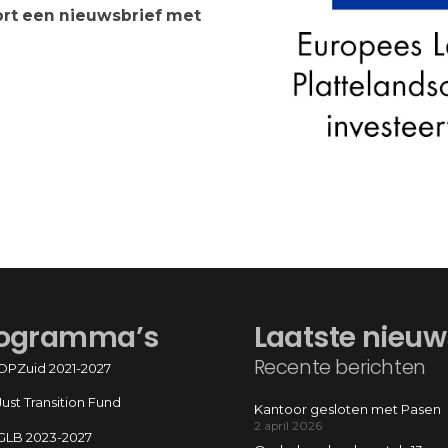
rt een nieuwsbrief met
ogramma’s
Laatste nieuw
Recente berichten
OPZuid 2021-2027
Just Transition Fund
Kantoor gesloten met Pasen
2 april 2026
GLB 2023-2027