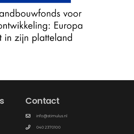
s
Contact
info@stimulus.nl
040 2370100