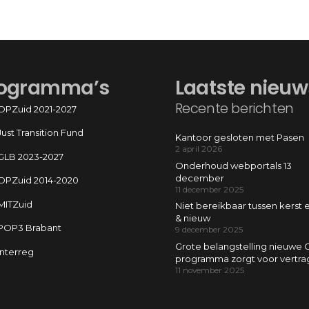
ogramma’s
Laatste nieuw
Recente berichten
OPZuid 2021-2027
Just Transition Fund
Kantoor gesloten met Pasen
2 april 2026
GLB 2023-2027
Onderhoud webportals 13
december
OPZuid 2014-2020
11 december 2025
MITZuid
Niet bereikbaar tussen kerst 
& nieuw
POP3 Brabant
9 december 2025
Grote belangstelling nieuwe 
Interreg
programma zorgt voor vertra
11 november 2025