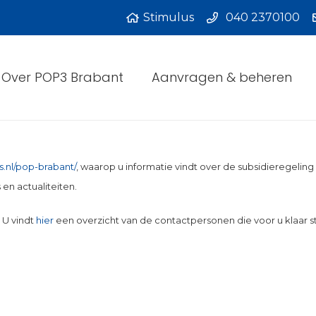
Stimulus
040 2370100
Over POP3 Brabant
Aanvragen & beheren
.nl/pop-brabant/
, waarop u informatie vindt over de subsidieregeling
en actualiteiten.
 U vindt
hier
een overzicht van de contactpersonen die voor u klaar s