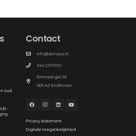
s
Contact
info@stimulus.nl
040 2370100
Emmasingel 26
5611 AZ Eindhoven
en oud
GLB-
ging
Privacy statement
Digitale toegankelijkheid